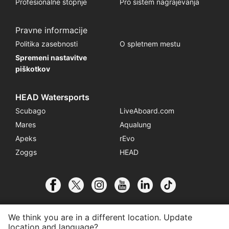
Profesionalne stopnje
Pro sistem nagrajevanja
Pravne informacije
Politika zasebnosti
O spletnem mestu
Spremeni nastavitve
piškotkov
HEAD Watersports
Scubago
LiveAboard.com
Mares
Aqualung
Apeks
rEvo
Zoggs
HEAD
We think you are in a different location. Update
location and language?