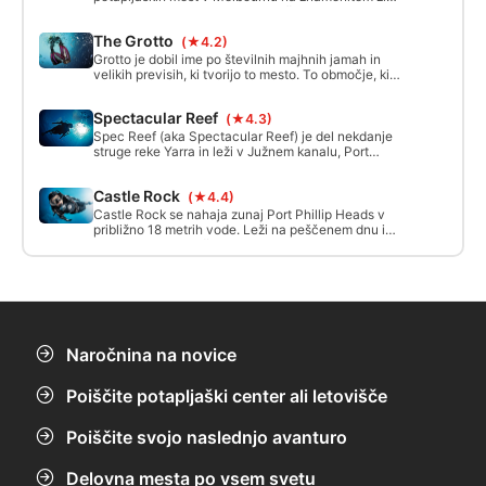
Lonsdale. Devil's Drop Off se začne z velikim
padcem od približno 12 do 30 metrov in nadaljuje s
The Grotto
(★4.2)
številnimi policami, previsi in plavalnimi prehodi.
Grotto je dobil ime po številnih majhnih jamah in
velikih previsih, ki tvorijo to mesto. To območje, ki
se nahaja na vrhu sistema Lonsdale Wall, je polno
morskega življenja in sanje fotografov. To mesto se
Spectacular Reef
(★4.3)
postopoma povečuje v globino do približno 23
metrov v sistemu zanimivih skalnih formacij in
Spec Reef (aka Spectacular Reef) je del nekdanje
previsov.
struge reke Yarra in leži v Južnem kanalu, Port
Phillip, Victoria. Zato je predmet ladijskega
prometa. Območje je precej veliko in ponuja veliko
Castle Rock
(★4.4)
različnih potapljaških mest.
Castle Rock se nahaja zunaj Port Phillip Heads v
približno 18 metrih vode. Leži na peščenem dnu in
se dvigne do približno 12 metrov. Skala ima obseg
okoli 200 m, ima veliko previsov, sten in plavalnih
lukenj, v potopu jo lahko večkrat obkrožimo.
Naročnina na novice
Poiščite potapljaški center ali letovišče
Poiščite svojo naslednjo avanturo
Delovna mesta po vsem svetu