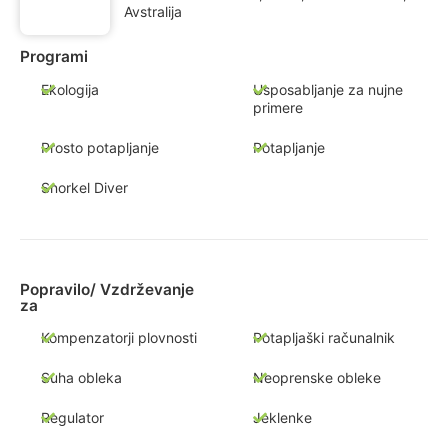
Avstralija
Programi
Ekologija
Usposabljanje za nujne
primere
Prosto potapljanje
Potapljanje
Snorkel Diver
Popravilo/ Vzdrževanje
za
Kompenzatorji plovnosti
Potapljaški računalnik
Suha obleka
Neoprenske obleke
Regulator
Jeklenke