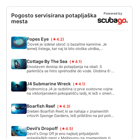
Powered by
Pogosto servisirana potapljaška
mesta
Popes Eye
(★4.2)
Človek je izdelal obroč iz bazaltne kamnine. Je
temelj tistega, kar naj bi bilo otoška utrdba,
zgrajena v 1880-ih. Ta umetni greben v obliki
podkve je zdaj morski rezervat in dom številnih vrst
Cottage By The Sea
(★4.1)
rib, nevretenčarjev in alg, vključno z velikimi listi
makrocist alg
Enostaven dostop do potapljanja na obali. S
parkirišča se hitro sprehodite do vode. Globina 6-9
m do polic in prelivov. Lahko vplivajo valovi in
tokovi, zato morajo biti potapljači previdni.
J4 Submarine Wreck
(★4.1)
Podmornica J4 je razbitina iz prve svetovne vojne
na viktorijanskem pokopališču ladij, ki leži v smeri
sever-jug na skalnatem morskem dnu. Potapljači
lahko vanjo vstopijo skozi več loput, čeprav je
Boarfish Reef
(★4.3)
zaradi majhne globine izpostavljena močnim
valovom. Če so razmere primerne, je notranjost
Greben Boarfish Reef, ki se nahaja v znamenitih
čista in brez mulja ter ponuja enega najboljših
vrtovih Sponge Gardens, leži približno na pol poti
potopov v Melbournu.
med Queenscliffom in Point Lonsdale. Začne se v
približno 10 metrih globine in se postopoma
Devil’s Dropoff
(★4.5)
povečuje v globino do okoli 22 metrov v sistemu
zanimivih skalnih formacij ter previsov in plaval.
Devil's Drop Off je eno najbolj priljubljenih
potapljaških mest v Melbournu na znamenitem zidu