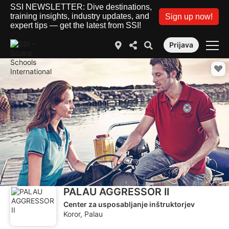
SSI NEWSLETTER: Dive destinations,
training insights, industry updates, and
Sign up now!
expert tips — get the latest from SSI!
Prijava
PALAU AGGRESSOR II
Center za usposabljanje inštruktorjev
Koror, Palau