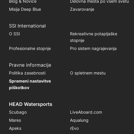
Blog & Novice
Delovna mesta po vsem svetu
Misija Deep Blue
Zavarovanje
SSI International
O SSI
Rekreativne potapljaške
stopnje
Profesionalne stopnje
Pro sistem nagrajevanja
Pravne informacije
Politika zasebnosti
O spletnem mestu
Spremeni nastavitve
piškotkov
HEAD Watersports
Scubago
LiveAboard.com
Mares
Aqualung
Apeks
rEvo