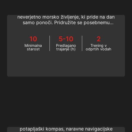
Potapljanje se ne konča, ko zaide sonce!
Postanite nočni potapljač in spoznajte
neverjetno morsko življenje, ki pride na dan
samo ponoči. Pridružite se posebnemu
programu SSI Potapljanje ponoči in v
omejeni vidljivosti.
10
5-10
2
Minimalna
Predlagano
Trening v
starost
trajanje (h)
odprtih vodah
Navigation
Postanite boljši, samozavestnejši potapljač,
ki vedno ve, kam gre. Naučite se uporabljati
potapljaški kompas, naravne navigacijske