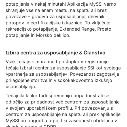
potapljanja v nekaj minutah! Aplikacija MySSI varno
shranjuje vse na enem mestu, na spletu ali brez
povezave – gradivo za usposabljanje, dnevnik
potopov in certifikacijske izkaznice. To vključuje
rekreacijsko potapljanje, Extended Range, Prosto
potapljanje in Morsko deklico.
Izbira centra za usposabljanje & Članstvo
Vsak tečajnik mora med postopkom registracije
tečaja izbrati center za usposabljanje SSI kot svojega
»partnerja za usposabljanje«. Povezanost zagotavlja
prilagojene storitve in visokokakovostno izkušnjo
usposabljanja.
Tečajniki lahko tudi spremenijo pripadnost ali se
odločijo za pripadnost več centrom za usposabljanje
v svojem uporabniškem profilu. Pri povezovanju s
centrom za usposabljanje na spletu ali prek aplikacije
MySSI bo pogodba o politiki zasebnosti obdelana v
skladu s predpisi GDPR.