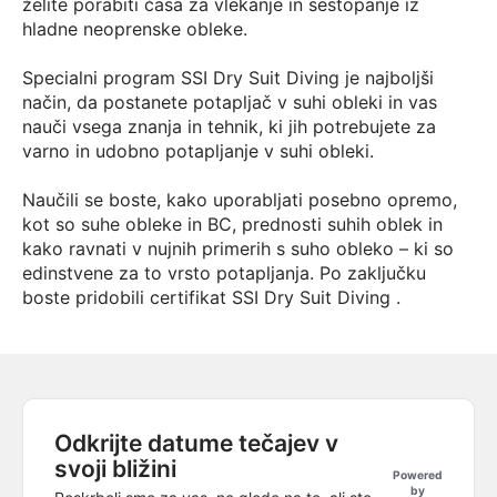
želite porabiti časa za vlekanje in sestopanje iz
hladne neoprenske obleke.
Specialni program SSI Dry Suit Diving je najboljši
način, da postanete potapljač v suhi obleki in vas
nauči vsega znanja in tehnik, ki jih potrebujete za
varno in udobno potapljanje v suhi obleki.
Naučili se boste, kako uporabljati posebno opremo,
kot so suhe obleke in BC, prednosti suhih oblek in
kako ravnati v nujnih primerih s suho obleko – ki so
edinstvene za to vrsto potapljanja. Po zaključku
boste pridobili certifikat SSI Dry Suit Diving .
Odkrijte datume tečajev v
svoji bližini
Powered
by