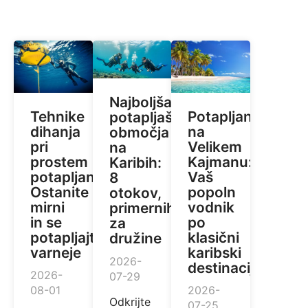
Najboljša
Tehnike
Potapljanje
potapljaška
dihanja
na
območja
pri
Velikem
na
prostem
Kajmanu:
Karibih:
potapljanju:
Vaš
8
Ostanite
popoln
otokov,
mirni
vodnik
primernih
in se
po
za
potapljajte
klasični
družine
varneje
karibski
2026-
destinaciji
2026-
07-29
08-01
2026-
Odkrijte
07-25