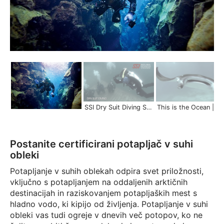
SSI Dry Suit Diving Specialty Trailer | Scuba Schools International
This is the Ocean | Scuba Schools 
Postanite certificirani potapljač v suhi
obleki
Potapljanje v suhih oblekah odpira svet priložnosti,
vključno s potapljanjem na oddaljenih arktičnih
destinacijah in raziskovanjem potapljaških mest s
hladno vodo, ki kipijo od življenja. Potapljanje v suhi
obleki vas tudi ogreje v dnevih več potopov, ko ne