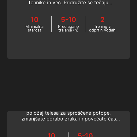
tehnike in več. Pridružite se tečaju
specialnosti SSI Navigacija še danes!
10
5-10
2
Minimalna
Predlagano
Trening v
starost
trajanje (h)
odprtih vodah
Perfect Buoyancy
SSI specialnost Popolna plovnost (Perfect
Buoyancy) je najboljši način, da izboljšate
položaj telesa za sproščene potope,
zmanjšate porabo zraka in povečate čas
dna. Prevzemite nadzor nad svojim
užitkom. Začnite na spletu zdaj!
10
5-10