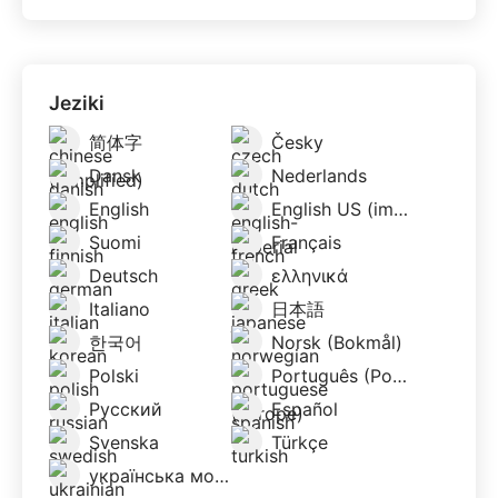
Jeziki
简体字
Česky
Dansk
Nederlands
English
English US (imperial)
Suomi
Français
Deutsch
ελληνικά
Italiano
日本語
한국어
Norsk (Bokmål)
Polski
Português (Portugal)
Русский
Español
Svenska
Türkçe
українська мова