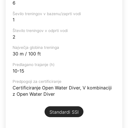
6
Ševilo treningov v bazenu/zaprti vodi
1
Število treningov v odprti vodi
2
Največja globina treninga
30 m / 100 ft
Predlagano trajanje (h)
10-15
Predpogoji za certificiranje
Certificiranje Open Water Diver, V kombinaciji
z Open Water Diver
Standardi SSI