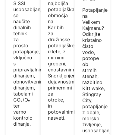
najboljša
S SSI
potapljaška
usposabljanjem
Potapljanje
območja
se
na
na
naučite
Velikem
Karibih
dihalnih
Kajmanu?
za
tehnik
Odkrijte
družinske
za
kristalno
potapljaške
prosto
čisto
izlete, z
potapljanje,
vodo,
mirnimi
vključno
potope
grebeni,
s
ob
enostavnim
pripravljalnim
strmih
Snorkljenjem,
dihanjem,
stenah,
dejavnostmi,
obnovitvenim
razbitino
primernimi
dihanjem,
Kittiwake,
za
tabelami
Stingray
otroke,
CO₂/O₂
City,
in
ter
potapljanje
potovalnimi
varno
z obale,
nasveti.
kontrolo
morsko
dihanja.
življenje,
usposabljanje