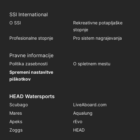
SSI International
O SSI
Rekreativne potapljaške
stopnje
Profesionalne stopnje
Pro sistem nagrajevanja
Pravne informacije
Politika zasebnosti
O spletnem mestu
Spremeni nastavitve
piškotkov
HEAD Watersports
Scubago
LiveAboard.com
Mares
Aqualung
Apeks
rEvo
Zoggs
HEAD