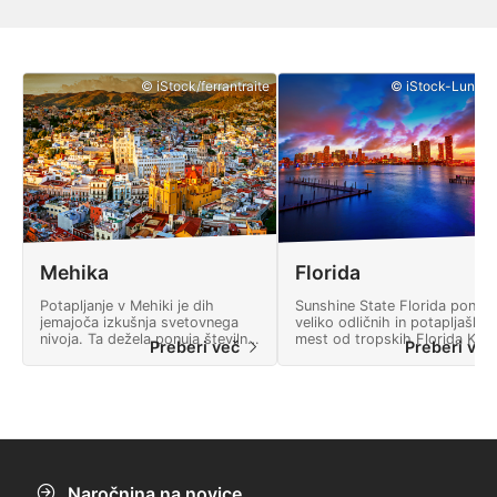
© iStock/ferrantraite
© iStock-Lunama
Mehika
Florida
Potapljanje v Mehiki je dih
Sunshine State Florida ponuja
jemajoča izkušnja svetovnega
veliko odličnih in potapljaških
nivoja. Ta dežela ponuja številne
mest od tropskih Florida Key
Preberi več
Preberi ve
dogodivščine in pokrajino, polno
do globokih brodolomov in
naravnih čudes.
kristalno čistih izvirov sladke
vode.
Naročnina na novice