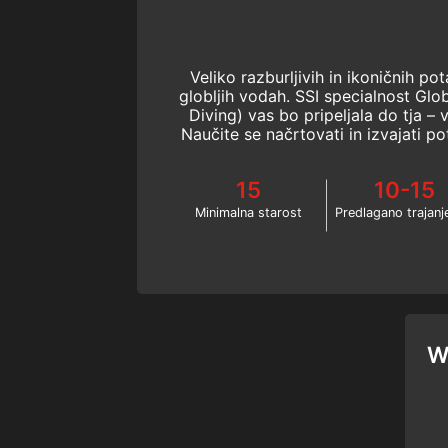
Veliko razburljivih in ikoničnih pot
globljih vodah. SSI specialnost Glo
Diving) vas bo pripeljala do tja –
Naučite se načrtovati in izvajati p
globine s SS
15
10-15
Minimalna starost
Predlagano trajanj
W