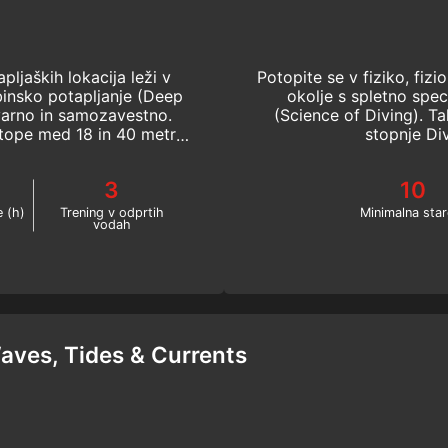
apljaških lokacija leži v
Potopite se v fiziko, fizi
binsko potapljanje (Deep
okolje s spletno spec
 varno in samozavestno.
(Science of Diving). T
otope med 18 in 40 metri
stopnje Di
I.
3
10
e (h)
Trening v odprtih
Minimalna star
vodah
aves, Tides & Currents