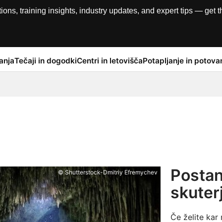
, training insights, industry updates, and expert tips — get th
anja
Tečaji in dogodki
Centri in letovišča
Potapljanje in potova
Postani
© Shutterstock-Dmitriy Efremychev
skuter
Če želite kar 