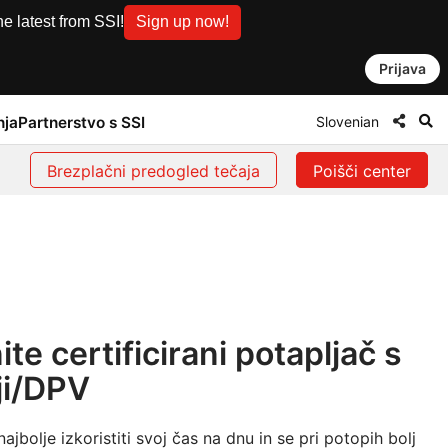
e latest from SSI!
Sign up now!
Prijava
Slovenian
nja
Partnerstvo s SSI
Brezplačni predogled tečaja
Poišči center
te certificirani potapljač s
ji/DPV
najbolje izkoristiti svoj čas na dnu in se pri potopih bolj