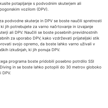
kusite potapljanje s podvodnim skuterjem ali
 pogonskim vozilom (DPV).
za podvodne skuterje in DPV se boste naučili spretnosti
 ki jih potrebujete za varno načrtovanje in izvajanje
terji ali DPV. Naučili se boste posebnih previdnostnih
ebnih za uporabo DPV, kako vzdrževati prijateljski stik
rovati svojo opremo, da boste lahko varno uživali v
ških izkušnjah, ki jih ponuja DPV.
tega programa boste pridobili posebno potrdilo SSI
iving in se boste lahko potopili do 30 metrov globoko
li DPV.