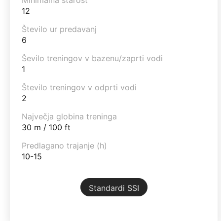
12
Število ur predavanj
6
Ševilo treningov v bazenu/zaprti vodi
1
Število treningov v odprti vodi
2
Največja globina treninga
30 m / 100 ft
Predlagano trajanje (h)
10-15
Standardi SSI