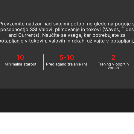
Prevzemite nadzor nad svojimi potopi ne glede na pogoje 
posebnostjo SSI Valovi, plimovanje in tokovi (Waves, Tides
and Currents). Naučite se vsega, kar potrebujete za
potapljanje v tokovih, valovih in rekah, uživajte v potapljanj
ob obali in spoznajte okoljske razmere, ki vplivajo na
potapljaške lokacije.
10
5-10
2
Minimalna starost
Predlagano trajanje (h)
Trening v odprtih
vodah