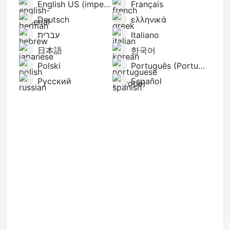
English US (imperial)
Français
Deutsch
ελληνικά
עברית
Italiano
日本語
한국어
Polski
Português (Portugal)
Русский
Español