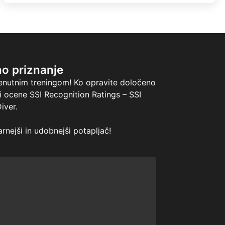
no priznanje
renutnim treningom! Ko opravite določeno
i ocene SSI Recognition Ratings – SSI
iver.
arnejši in udobnejši potapljač!