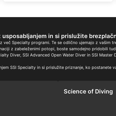
z usposabljanjem in si prislužite brezplač
 z več Specialty programi. Te se odlično ujemajo z vašim t
aciji z zabeleženimi potopi, boste samodejno pridobili tud
ialty Diver, SSI Advanced Open Water Diver in SSI Master D
jem SSI Specialty in si prislužite priznanje, ko postanete v
Science of Diving