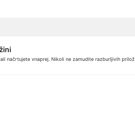
žini
 ali načrtujete vnaprej. Nikoli ne zamudite razburljivih pril