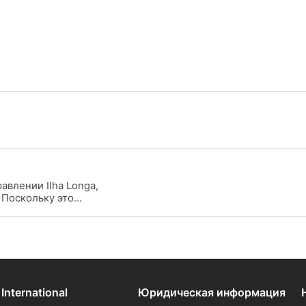
равлении Ilha Longa,
. Поскольку это
бурного моря здесь
 International
Юридическая информация