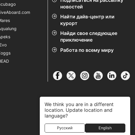
Подписаться на рассылку
Scubago
новостей
LiveAboard.com
Найти дайв-центр или
Mares
курорт
Aqualung
Найди свое следующее
Apeks
приключение
rEvo
Работа по всему миру
Zoggs
HEAD
We think you are in a different
location. Update location and
language?
Русский
English