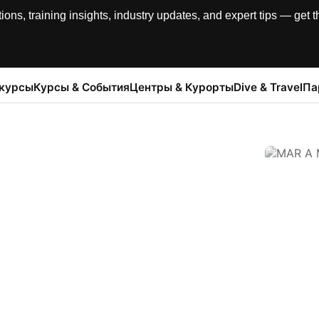
, training insights, industry updates, and expert tips — get th
 курсы
Курсы & События
Центры & Курорты
Dive & Travel
Па