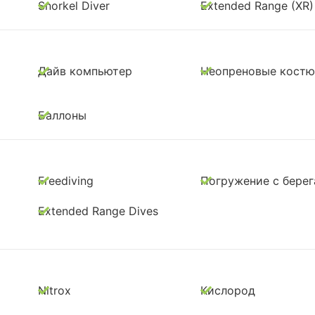
Snorkel Diver
Extended Range (XR)
Дайв компьютер
Неопреновые кост
Баллоны
Freediving
Погружение с берег
Extended Range Dives
Nitrox
Кислород