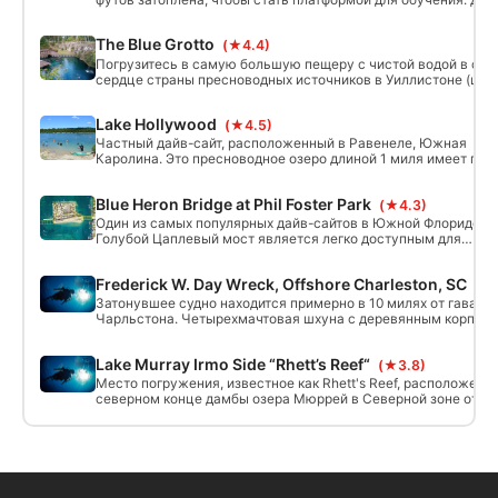
озера - мягкий ил, и видимость может быть ограничена, если
поддерживать правильную плавучесть и трим. Дайвинг
The Blue Grotto
(★4.4)
сосредоточен в западной части 12-акрового озера, потому ч
его делят с аквапарком и вейкборд-парком.
Погрузитесь в самую большую пещеру с чистой водой в са
сердце страны пресноводных источников в Уиллистоне (шта
Флорида). Голубой Грот позволяет погружаться на глубину 1
футов в кристально чистой воде с постоянной температурой
Lake Hollywood
(★4.5)
градусов F в течение всего года! Популярное место для
тренировок по дайвингу.
Частный дайв-сайт, расположенный в Равенеле, Южная
Каролина. Это пресноводное озеро длиной 1 миля имеет глу
преимущественно 20 футов с несколькими 30-футовыми яма
Blue Heron Bridge at Phil Foster Park
(★4.3)
Один из самых популярных дайв-сайтов в Южной Флориде,
Голубой Цаплевый мост является легко доступным для
дайвинга берег, сидя прямо под мостом Голубая Цапля в
Ривьера Бич. СПЕЦИАЛЬНОЕ ЗАМЕЧАНИЕ: проверьте график
Frederick W. Day Wreck, Offshore Charleston, SC
(★
приливов и отливов, так как это погружение может быть
сделано только во время отлива, в противном случае течени
Затонувшее судно находится примерно в 10 милях от гавани
будут слишком сильными через залив.
Чарльстона. Четырехмачтовая шхуна с деревянным корпусо
потерпевшая крушение 9/17/1914 года, направляясь из Нью-
Йорка в Уилмингтон, штат Северная Каролина, с грузом меш
Lake Murray Irmo Side “Rhett’s Reef“
(★3.8)
с цементом. Максимальная глубина 60 футов с 25 футами
рельефа.
Место погружения, известное как Rhett's Reef, расположено 
северном конце дамбы озера Мюррей в Северной зоне отды
дамбы озера Мюррей, в 9 минутах езды от Wateree Dive Cente
Уличный адрес 2101 N Lake Dr, Columbia, SC 29212. Вход в во
осуществляется по лестнице, расположенной слева при въ
в зону пикника с парковки.