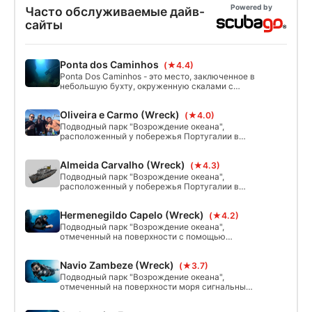
Powered by
Часто обслуживаемые дайв-
сайты
Ponta dos Caminhos
(★4.4)
Ponta Dos Caminhos - это место, заключенное в
небольшую бухту, окруженную скалами с
большой скалой посередине, которая во время
отлива выходит из воды. Ключевой
Oliveira e Carmo (Wreck)
(★4.0)
особенностью спота является наличие двух
проходов, которые проходят через все скалы на
Подводный парк "Возрождение океана",
другую сторону. Глубина варьируется от 13 до
расположенный у побережья Португалии в
5 метров.
Алгарве, демаркирован на поверхности с
помощью сигнальных буев и состоит из
Almeida Carvalho (Wreck)
(★4.3)
четырех португальских военных кораблей,
которые служат уникальными искусственными
Подводный парк "Возрождение океана",
рифами. Одним из таких кораблей является
расположенный у побережья Португалии в
"Оливейра и Кармо" (Oliveira e Carmo).
Алгарве, демаркирован на поверхности с
помощью сигнальных буев и состоит из
Hermenegildo Capelo (Wreck)
(★4.2)
четырех португальских военных кораблей,
которые служат уникальными искусственными
Подводный парк "Возрождение океана",
рифами. Одним из таких кораблей является
отмеченный на поверхности с помощью
"Алмейда Карвалью".
сигнальных буев, состоит из четырех
португальских военных кораблей, которые
Navio Zambeze (Wreck)
(★3.7)
служат искусственным рифом. Этот объект
является уникальным в мире, и
Подводный парк "Возрождение океана",
"Герменегильдо Каплу" является одним из этих
отмеченный на поверхности моря сигнальными
четырех кораблей.
буями, состоит из четырех португальских
кораблей ВМФ, которые служат уникальными