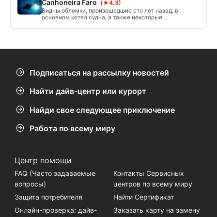
Canhoneira Faro
(★4.3)
искусственными рифами, одним из которых
является "Замбезе".
Видны обломки, произошедшие сто лет назад, в
основном котел судна, а также некоторые
разбросанные металлические части.
Окруженный песком, этот небольшой
затонувший корабль работает как укрытие для
маленьких существ и множества мелких видов
рыб. Интервью для начинающих дайверов или
даже для увлеченных дайверов, которые любят
погружаться в исторический кусок!
Подписаться на рассылку новостей
Найти дайв-центр или курорт
Найди свое следующее приключение
Работа по всему миру
Центр помощи
FAQ (Часто задаваемые
Контакты Сервисных
вопросы)
центров по всему миру
Защита потребителя
Найти Сертификат
Онлайн-проверка: дайв-
Заказать карту на замену