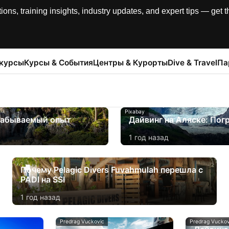
, training insights, industry updates, and expert tips — get th
 курсы
Курсы & События
Центры & Курорты
Dive & Travel
Па
Pixabay
езабываемый опыт
Дайвинг на Аляске: Пог
1 год назад
Почему Pelagic Divers Fuvahmulah перешла с
PADI на SSI
1 год назад
Predrag Vuckovic
Predrag Vuckov