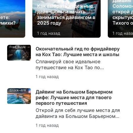
Дайвинг
Как выбрать надежные
Соломон
дайв-шопы и начать
открой 
ете:
заниматься дайвингом в
скрыту
умихи?
2025 году
Тихого 
1 год назад
1 год наз
Fred_Buyle
Окончательный гид по фридайверу
на Кох Тао: Лучшие места и школы
Спланируй свое идеальное
путешествие на Кох Тао по
фридайверу! Открой для себя
1 год назад
лучшие дайв-сайты, лучшие школы,
советы по сохранению и
рекомендации экспертов, чтобы
iStock-4FR
Дайвинг на Большом Барьерном
максимально использовать свой
рифе: Лучшие места для твоего
отпуск.
первого путешествия
Открой для себя лучшие места для
дайвинга на Большом Барьерном
рифе: лучшие дайв-сайты,
1 год назад
основные виды морских