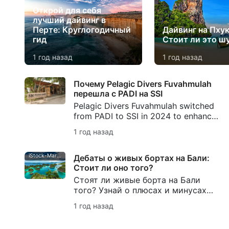
Открой для себя
лучший дайвинг в
Перте: Круглогодичный
Дайвинг на Пхук
гид
Стоит ли это ш
1 год назад
1 год назад
Почему Pelagic Divers Fuvahmulah
перешла с PADI на SSI
Pelagic Divers Fuvahmulah switched
from PADI to SSI in 2024 to enhance
safety and quality, aligning with SSI's
1 год назад
rigorous standards requiring annual
instructor renewal and skill
assessments. This transition ensures
iStock-MariusLtu
Дебаты о живых бортах на Бали:
guests dive with well-trained, local
Стоит ли оно того?
SSI-certified professionals, offering
Стоят ли живые борта на Бали
personalized and unforgettable
того? Узнай о плюсах и минусах
experiences in the Maldives.
лайвабордов на Бали, исследуй
1 год назад
лучшие места для погружений
поблизости и спланируй свое