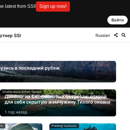
e latest from SSI!
Sign up now!
Войти
Russian
ртнер SSI
рузись в последний рубеж
Shutterstock/Ethan-Daniels
Дайвинг на Соломоновых островах: открой
для себя скрытую жемчужину Тихого океана
1 год назад
ic
Predrag Vuckovic