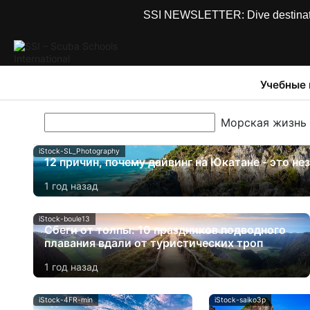
SSI NEWSLETTER: Dive destinations
Учебные
iStock-SL_Photography
12 причин, почему дайвинг на Юкатане - это н
1 год назад
iStock-boule13
Сбеги от толпы: 10 праздников подводного
плавания вдали от туристических троп
1 год назад
iStock-4FR-min
iStock-saiko3p