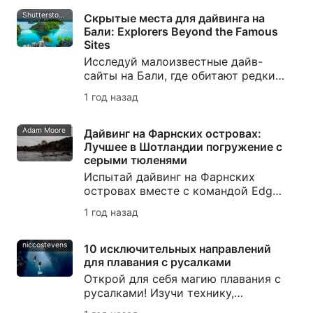
обитателей, сезонные советы и
рекомендации по планированию
Shutterstock-krisbiantoandy-min
Скрытые места для дайвинга на
твоей первой поездки.
Бали: Explorers Beyond the Famous
Sites
Исследуй малоизвестные дайв-
сайты на Бали, где обитают редкие
морские обитатели, нетронутые
1 год назад
коралловые образования и
спокойные подводные пейзажи за
пределами привычных мест.
Adam Moore
Дайвинг на Фарнских островах:
Лучшее в Шотландии погружение с
серыми тюленями
Испытай дайвинг на Фарнских
островах вместе с командой Edges
of Earth - посмотри изнутри на
1 год назад
лучшее в Шотландии погружение с
серыми тюленями. Открой для
себя их незабываемые моменты
niccostevens
10 исключительных направлений
здесь.
для плавания с русалками
Открой для себя магию плавания с
русалками! Изучи технику,
наберись уверенности и исследуй