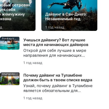
 на
овых островах:
для себя
ю жемчужину
Дайвинг в Сан-Диего:
океана
Незаменимый гид
ад
1 год назад
Predrag-Vuckovic
Учишься дайвингу? Вот лучшие
места для начинающих дайверов
Открой для себя лучшие в мире
направления для начинающих
дайверов! Исследуй места для
1 год назад
погружений, подходящие для
новичков, с теплыми водами,
отличной видимостью и обилием
Shutterstock - Chanchai Duangdoosan
Почему дайвинг на Туламбене
морской жизни.
должен быть в твоем списке ведра
Узнай, почему дайвинг в Туламбене
является обязательным для
дайверов любого уровня. Исследуй
1 год назад
культовый затонувший корабль
USAT Liberty Wreck, яркие рифы и