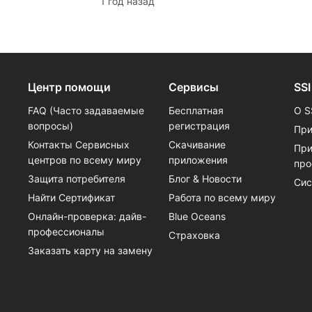
1 год назад
destinations include Bora Bora, El
Nido, Kailua Bay, the Blue Hole in
Gozo, Silver Springs, Yucatán
cenotes, Great Barrier Reef,
Hurghada, Lake Annecy, and Raja
Ampat, each offering unique
Центр помощи
Сервисы
SSI
underwater experiences.
FAQ (Часто задаваемые
Бесплатная
О S
вопросы)
регистрация
При
Контакты Сервисных
Скачивание
При
центров по всему миру
приложения
про
Защита потребителя
Блог & Новости
Сис
Найти Сертификат
Работа по всему миру
Онлайн-проверка: дайв-
Blue Oceans
профессионалы
Страховка
Заказать карту на замену