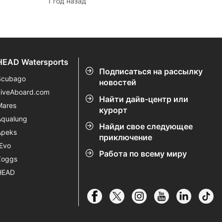
1 год назад
предлагающие удобные для детей
курсы погружений, яркую морскую
жизнь и бесконечное веселье для
всех возрастов.
HEAD Watersports
Подписаться на рассылку
Scubago
новостей
LiveAboard.com
Найти дайв-центр или
Mares
курорт
Aqualung
Найди свое следующее
Apeks
приключение
rEvo
Работа по всему миру
Zoggs
HEAD