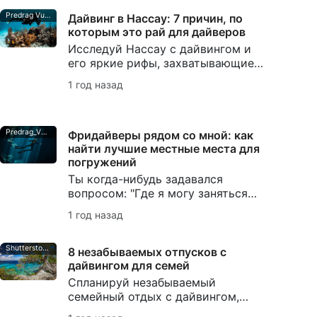
невероятную морскую жизнь Бали.
Predrag Vuckovic
Дайвинг в Нассау: 7 причин, по
которым это рай для дайверов
Исследуй Нассау с дайвингом и
его яркие рифы, захватывающие
погружения с акулами,
1 год назад
драматические стены и культовые
затонувшие корабли. Открой для
себя направление, идеально
подходящее для каждого дайвера!
Predrag_Vuckovic
Фридайверы рядом со мной: как
найти лучшие местные места для
погружений
Ты когда-нибудь задавался
вопросом: "Где я могу заняться
фридайвингом поблизости от
1 год назад
меня?". Открой для себя
преимущества местного
фридайвинга и исследуй лучшие
Shutterstock_John-A-Anderson
8 незабываемых отпусков с
местные места для погружений
дайвингом для семей
прямо здесь!
Спланируй незабываемый
семейный отдых с дайвингом,
выбрав лучшие направления,