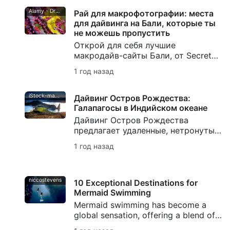
идеальное дайв-путешествие!
Alamy - Dray van Beeck
Рай для макрофотографии: места
для дайвинга на Бали, которые ты
не можешь пропустить
Открой для себя лучшие
макродайв-сайты Бали, от Secret
Bay до Seraya Secrets, наполненные
1 год назад
странной и удивительной
живностью. Спланируй свое самое
лучшее дайв-приключение на Бали
iStock-mantaphoto
Дайвинг Остров Рождества:
здесь!
Галапагосы в Индийском океане
Дайвинг Остров Рождества
предлагает удаленные, нетронутые
коралловые рифы, редких морских
1 год назад
обитателей и глубокие обрывы.
Исследуй здесь Галапагосы
Индийского океана.
niccostevens
10 Exceptional Destinations for
Mermaid Swimming
Mermaid swimming has become a
global sensation, offering a blend of
fitness, creativity, and adventure. Top