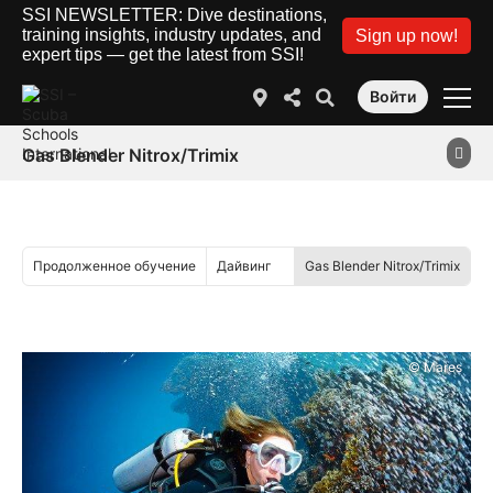
SSI NEWSLETTER: Dive destinations,
training insights, industry updates, and
Sign up now!
expert tips — get the latest from SSI!
Войти
Gas Blender Nitrox/Trimix
Продолженное обучение
Дайвинг
Gas Blender Nitrox/Trimix
© Mares