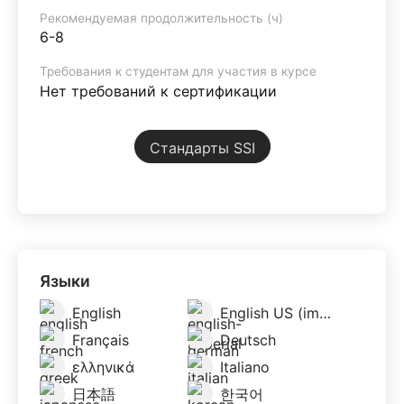
Рекомендуемая продолжительность (ч)
6-8
Требования к студентам для участия в курсе
Нет требований к сертификации
Стандарты SSI
Языки
English
English US (imperial)
Français
Deutsch
ελληνικά
Italiano
日本語
한국어