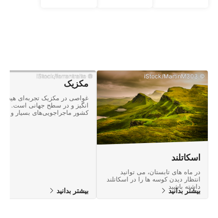
© iStock/ferrantraite
© iStock/MartinM303
مکزیک
غواصی در مکزیک تجربه‌ای هیجان
انگیز و در سطح جهانی است. این
کشور ماجراجویی‌های بسیار و
مناظری مملوء از عجایب طبیعی به
شما ارائه می‌دهد.
اسکاتلند
در ماه های تابستان، می توانید
انتظار دیدن کوسه ها را در اسکاتلند
داشته باشید
بیشتر بدانید
بیشتر بدانید