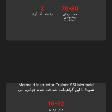
2
70-80
مدت زمان
جلسات آب آزاد
پیشنهادی
(ساعت)
Mermaid Instructor Trainer
به حرفه پری دریایی خود ادامه دهید و به دیگران
بیاموزید که چگونه پری دریایی حرفه ای شوند. یک
Mermaid Instructor Trainer SSI Mermaid
شوید! با این گواهینامه شناخته شده جهانی، می
توانید به مربیان پری دریایی در سراسر جهان
آموزش دهید. امروز آنلاین شروع کنید.
16-32
مدت زمان