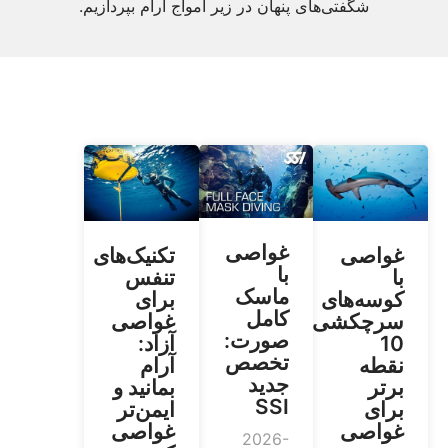
شگفتی‌های پنهان در زیر امواج آرام بپردازیم.
غواصی
غواصی
تکنیک‌های
با
با
تنفس
ماسک
کوسه‌های
برای
کامل
سرچکشی:
غواصی
صورت:
10
آزاد:
تخصص
نقطه
آرام
جدید
برتر
بمانید و
SSI
برای
ایمن‌تر
غواصی
غواصی
2026-