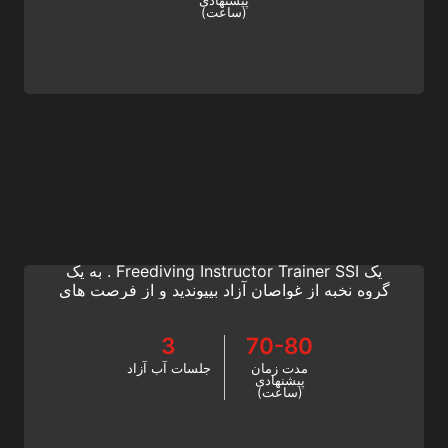
پیشنهادی
(ساعت)
Freediving Instructor Trainer
شور و شوق را در هر غواص آزاد SSI جدید با
دستیابی به بالاترین سطح در آموزش حبس نفس -
یک Freediving Instructor Trainer SSI . به یک
گروه نخبه از غواصان آزاد بپیوندید و از فرصت های
شغلی جهانی لذت ببرید. امروز دوره آموزشی مربی
غواصی آزاد SSI خود را شروع کنید!
3
70-80
مدت زمان
جلسات آب آزاد
پیشنهادی
(ساعت)