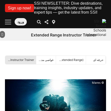
SSI NEWSLETTER: Dive destinations,
training insights, industry updates, and
Sign up now!
expert tips — get the latest from SSI!
ورود
Extended Range Instructor Trainer
حرفه ای
(Extended Range) فراتر از محدوده
غواصی مدار باز
Extended Range Instructor Trainer
© Mares