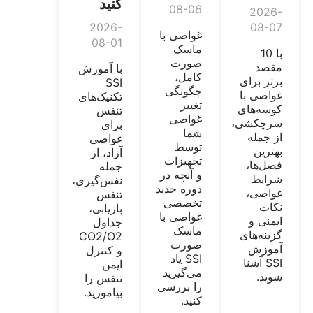
کنید
08-06
2026-
2026-
08-07
غواصی با
08-01
ماسک
با 10
صورت
مقصد
با آموزش
کامل،
برتر برای
SSI
چگونگی
غواصی با
تکنیک‌های
تغییر
کوسه‌های
تنفس
غواصی
سرچکشی،
برای
شما
از جمله
غواصی
توسط
بهترین
آزاد، از
تجهیزات
فصل‌ها،
جمله
و آنچه در
شرایط
نفس‌گیری،
دوره جدید
غواصی،
تنفس
تخصصی
نکات
بازیابی،
غواصی با
ایمنی و
جداول
ماسک
گزینه‌های
CO2/O2
صورت
آموزش
و کنترل
SSI یاد
SSI آشنا
ایمن
می‌گیرید
شوید.
تنفس را
را بررسی
بیاموزید.
کنید.