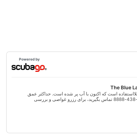
Powered by
The Blue L
لااستفاده است که اکنون با آب پر شده است. حداکثر عمق
8 - 10 متر. با شماره 936-438-8888 تماس بگیرید، برای رزرو غواصی و بررسی
نرخ ها از قبل تماس بگیرید. وب سایت: bluelagoonscuba.net. برای بررسی قوانین
جعه کنید.