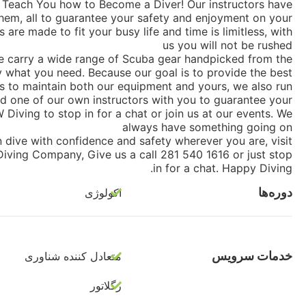
to Teach You how to Become a Diver! Our instructors have
hem, all to guarantee your safety and enjoyment on your
are made to fit your busy life and time is limitless, with
us you will not be rushed
e carry a wide range of Scuba gear handpicked from the
y what you need. Because our goal is to provide the best
ns to maintain both our equipment and yours, we also run
d one of our own instructors with you to guarantee your
iving to stop in for a chat or join us at our events. We
always have something going on
dive with confidence and safety wherever you are, visit
ving Company, Give us a call 281 540 1616 or just stop
in for a chat. Happy Diving.
دوره‌ها
اکولوژی
خدمات سرویس
متعادل کننده شناوری
رگلاتور