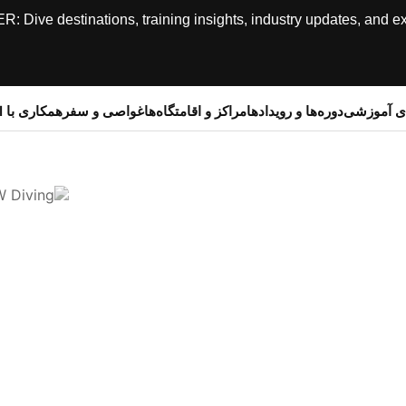
ive destinations, training insights, industry updates, and expe
ای آموزشی
دوره‌ها و رویدادها
مراکز و اقامتگاه‌ها
غواصی و سفر
همکاری با SSI