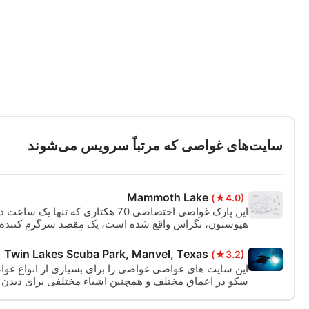
سایت‌های غواصی که مرتباً سرویس می‌شوند
Mammoth Lake
(★4.0)
این پارک غواصی اختصاصی 70 هکتاری که تنه
هیوستون، تگزاس واقع شده است، یک مقصد سرگرم کننده ب
سطوح است. برای اطلاعات بیشتر لطفاً وب سایت آنها را ب
https://mammothlaketexas.com/
Twin Lakes Scuba Park, Manvel, Texas
(★3.2)
این سایت های غواصی غواصی را برای بسیاری از انواع غواص
سکو در اعماق مختلف و همچنین اشیاء مختلفی برای دیدن مان
وجود دارد. جاذبه ها را می توان با یک خط راهنما خارج از
آورد.