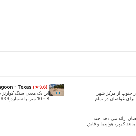
agoon - Texas
(★3.6)
ا یک ساعت در جنوب از مرکز شهر
این یک معدن سنگ کوارتز ب
رای غواصان در تمام
ررسی کنید:
و هزینه ها به وب سایت مرا
ان ارائه می دهد. چند
ند کمپر، هواپیما و قایق
 سکوهای معلق به دست