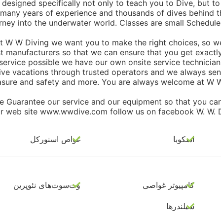
designed specifically not only to teach you to Dive, but 
many years of experience and thousands of dives behind t
rney into the underwater world. Classes are small Schedules 
t W W Diving we want you to make the right choices, so w
t manufacturers so that we can ensure that you get exactl
service possible we have our own onsite service technicia
ive vacations through trusted operators and we always sen
asure and safety and more. You are always welcome at W W D
e Guarantee our service and our equipment so that you can 
r web site www.wwdive.com follow us on facebook W. W. Di
اسکوبا
غواص اسنورکل
کامپیوتر غواصی
وت‌سوت‌های نئوپرین
سیلندرها