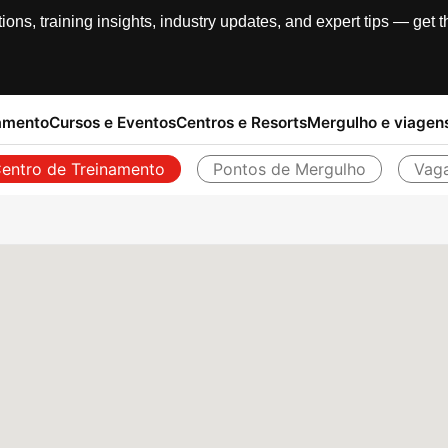
, training insights, industry updates, and expert tips — get th
amento
Cursos e Eventos
Centros e Resorts
Mergulho e viagen
entro de Treinamento
Pontos de Mergulho
Vag
Voltar