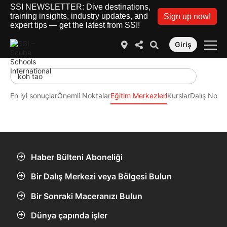
SSI NEWSLETTER: Dive destinations,
training insights, industry updates, and
Sign up now!
expert tips — get the latest from SSI!
Giriş
En iyi sonuçlar
Önemli Noktalar
Eğitim Merkezleri
Kurslar
Dalış Nokta
Haber Bülteni Aboneliği
Bir Dalış Merkezi veya Bölgesi Bulun
Bir Sonraki Maceranızı Bulun
Dünya çapında işler