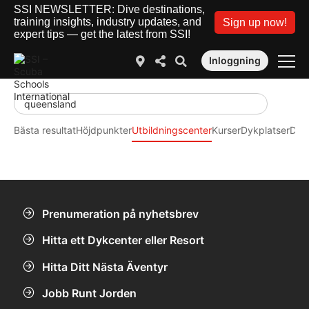
SSI NEWSLETTER: Dive destinations,
training insights, industry updates, and
Sign up now!
expert tips — get the latest from SSI!
Inloggning
Bästa resultat
Höjdpunkter
Utbildningscenter
Kurser
Dykplatser
Djur
Prenumeration på nyhetsbrev
Hitta ett Dykcenter eller Resort
Hitta Ditt Nästa Äventyr
Jobb Runt Jorden