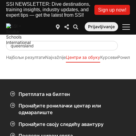
SSI NEWSLETTER: Dive destinations,
training insights, industry updates, and
Sign up now!
expert tips — get the latest from SSI!
Prijavljivanje
Најбољи резултати
Najvažnije
Центри за обуку
Курсеви
Ронилачк
Претплата на билтен
Пронађите ронилачки центар или
одмаралиште
Пронађите своју следећу авантуру
Послови широм света