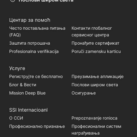
Центар за помоћ
Често постављана питања
Контакти глобалног
(FАQ)
сервисног центра
Заштита потрошача
Пронађите сертификат
Profesionalna verifikacija
Poruči zamensku karticu
Услуге
Региструјте се бесплатно
Преузимање апликације
Блог & Вести
Послови широм света
Mission Deep Blue
Осигурање
SSI Internacioanl
О ССИ
Prepoznavanje ronioca
Професионално признање
Професионални систем
награђивања