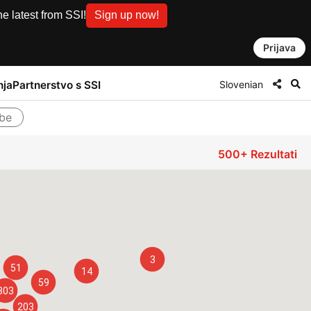
e latest from SSI!
Sign up now!
Prijava
Slovenian
nja
Partnerstvo s SSI
žbe
500+
Rezultati
3
51
14
59
303
203