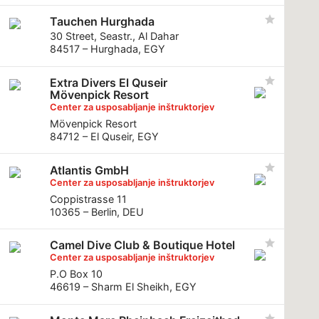
Tauchen Hurghada
30 Street, Seastr., Al Dahar
84517 – Hurghada, EGY
Extra Divers El Quseir
Mövenpick Resort
Center za usposabljanje inštruktorjev
Mövenpick Resort
84712 – El Quseir, EGY
Atlantis GmbH
Center za usposabljanje inštruktorjev
Coppistrasse 11
10365 – Berlin, DEU
Camel Dive Club & Boutique Hotel
Center za usposabljanje inštruktorjev
P.O Box 10
46619 – Sharm El Sheikh, EGY