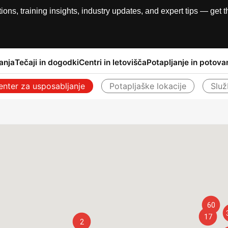
, training insights, industry updates, and expert tips — get th
anja
Tečaji in dogodki
Centri in letovišča
Potapljanje in potova
enter za usposabljanje
Potapljaške lokacije
Slu
Nazaj
60
17
2