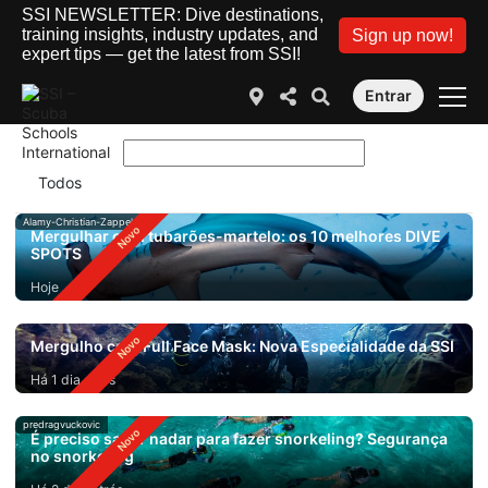
SSI NEWSLETTER: Dive destinations,
training insights, industry updates, and
Sign up now!
expert tips — get the latest from SSI!
Entrar
Alamy-Christian-Zappel
Mergulhar com tubarões-martelo: os 10 melhores DIVE
SPOTS
Hoje
Mergulho com Full Face Mask: Nova Especialidade da SSI
Há 1 dia atrás
predragvuckovic
É preciso saber nadar para fazer snorkeling? Segurança
no snorkeling