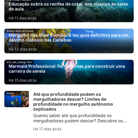
Educação sobre os recifes de coral: dos viveiros às salas
de aula
Há 11 dias atrás
iStock-RomoloTavani
Mergulho nas Ilhas Caimão: O teu guia definitivo para um
destino clássico das Caraíbas
Há 13 dias atrás
SSI_wei_shang-min
Mermaid Professional: Ferramentas para construir uma
carreira de sereia
Há 15 dias atrás
mares
Até que profundidade podem os
mergulhadores descer? Limites de
profundidade no mergulho autônomo
explicados
Queres saber até que profundidade os
mergulhadores podem descer? Descobre os
limites de profundidade do mergulho, a
Há 17 dias atrás
profundidade do mergulho recreativo, os
limites de profundidade para principiantes e