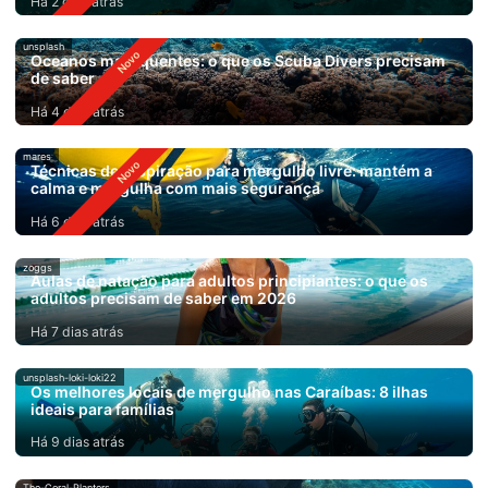
Há 2 dias atrás
unsplash
Oceanos mais quentes: o que os Scuba Divers precisam
de saber
Há 4 dias atrás
mares
Técnicas de respiração para mergulho livre: mantém a
calma e mergulha com mais segurança
Há 6 dias atrás
zoggs
Aulas de natação para adultos principiantes: o que os
adultos precisam de saber em 2026
Há 7 dias atrás
unsplash-loki-loki22
Os melhores locais de mergulho nas Caraíbas: 8 ilhas
ideais para famílias
Há 9 dias atrás
The-Coral-Planters