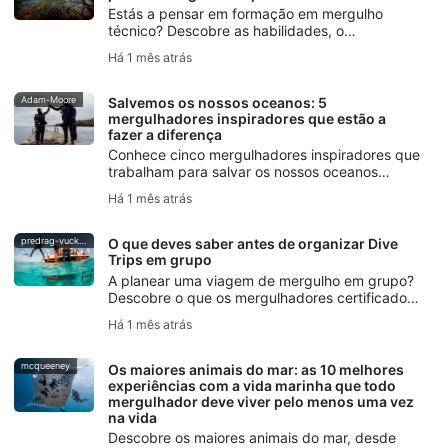
Estás a pensar em formação em mergulho
técnico? Descobre as habilidades, o
equipamento e os princípios básicos de
Há 1 mês atrás
segurança de que precisas, além de como a
formação SSI Extended Range te ajuda a dar
os primeiros passos.
Adam-Moore
Salvemos os nossos oceanos: 5
mergulhadores inspiradores que estão a
fazer a diferença
Conhece cinco mergulhadores inspiradores que
trabalham para salvar os nossos oceanos
através da narrativa, da conservação marinha,
Há 1 mês atrás
do mergulho livre, da proteção dos oceanos e
da iniciativa SSI Blue Oceans.
predrag-vuckovic
O que deves saber antes de organizar Dive
Trips em grupo
A planear uma viagem de mergulho em grupo?
Descobre o que os mergulhadores certificados
devem ter em conta — desde os níveis de
Há 1 mês atrás
habilidade e logística até ao planeamento de
segurança e comunicação.
mcqueeney
Os maiores animais do mar: as 10 melhores
experiências com a vida marinha que todo
mergulhador deve viver pelo menos uma vez
na vida
Descobre os maiores animais do mar, desde