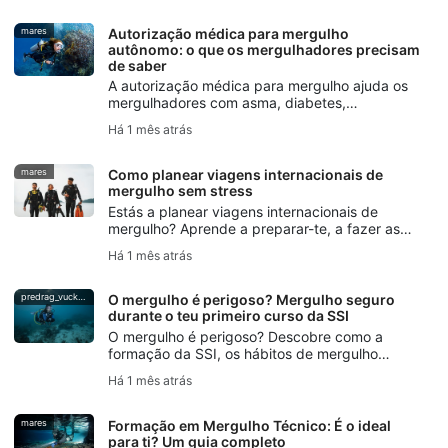
responsável e a proteger os ecossistemas
locais.
mares
Autorização médica para mergulho
autônomo: o que os mergulhadores precisam
de saber
A autorização médica para mergulho ajuda os
mergulhadores com asma, diabetes,
hipertensão ou outras condições pré-existentes
Há 1 mês atrás
a planear mergulhos mais seguros.
mares
Como planear viagens internacionais de
mergulho sem stress
Estás a planear viagens internacionais de
mergulho? Aprende a preparar-te, a fazer as
embalagens, a escolher destinos, a gerir a
Há 1 mês atrás
logística e a evitar erros comuns para uma
viagem de mergulho sem stress.
predrag_vuckovic
O mergulho é perigoso? Mergulho seguro
durante o teu primeiro curso da SSI
O mergulho é perigoso? Descobre como a
formação da SSI, os hábitos de mergulho
seguros, as verificações de companheiro e a
Há 1 mês atrás
cobertura do DiveAssure ajudam os novos
mergulhadores a sentirem-se preparados.
mares
Formação em Mergulho Técnico: É o ideal
para ti? Um guia completo