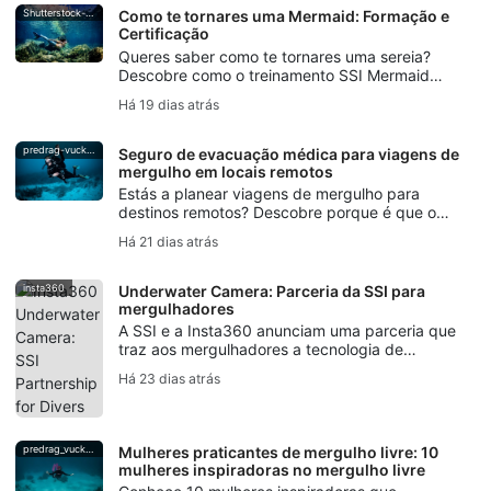
quando é que o mergulho técnico começa.
Shutterstock-Andrea_Izzotti
Como te tornares uma Mermaid: Formação e
Certificação
Queres saber como te tornares uma sereia?
Descobre como o treinamento SSI Mermaid
desenvolve as habilidades com a cauda, o
Há 19 dias atrás
controlo da respiração, a segurança e a
certificação de sereia.
predrag-vuckovic
Seguro de evacuação médica para viagens de
mergulho em locais remotos
Estás a planear viagens de mergulho para
destinos remotos? Descobre porque é que o
seguro de evacuação médica é importante
Há 21 dias atrás
para os mergulhadores, desde a doença
descompressiva até ao apoio à evacuação.
insta360
Underwater Camera: Parceria da SSI para
mergulhadores
A SSI e a Insta360 anunciam uma parceria que
traz aos mergulhadores a tecnologia de
câmaras subaquáticas da Insta360,
Há 23 dias atrás
workshops, campanhas para criadores de
conteúdo e formação em Photo & Video.
predrag_vuckovic
Mulheres praticantes de mergulho livre: 10
mulheres inspiradoras no mergulho livre