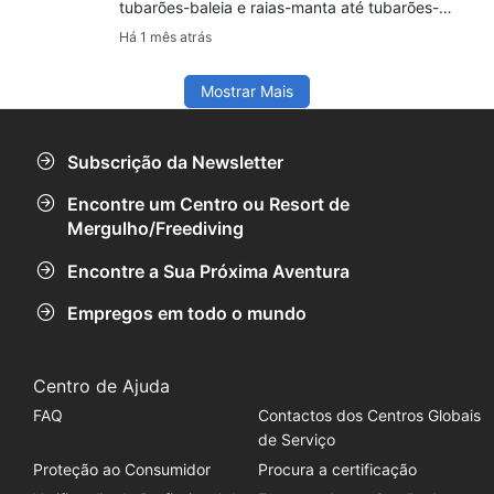
tubarões-baleia e raias-manta até tubarões-
tigre e cachalotes, com dicas para vivências
Há 1 mês atrás
seguras e respeitosas com a vida marinha.
Mostrar Mais
Subscrição da Newsletter
Encontre um Centro ou Resort de
Mergulho/Freediving
Encontre a Sua Próxima Aventura
Empregos em todo o mundo
Centro de Ajuda
FAQ
Contactos dos Centros Globais
de Serviço
Proteção ao Consumidor
Procura a certificação