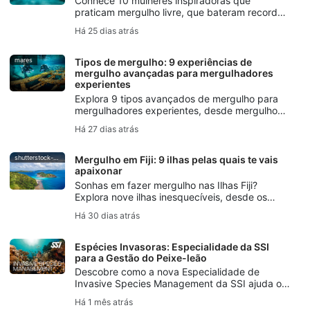
Conhece 10 mulheres inspiradoras que
praticam mergulho livre, que bateram recordes,
contribuíram para a conservação dos oceanos,
Há 25 dias atrás
criaram arte subaquática e mantiveram vivas
as tradições da imersão em apneia.
mares
Tipos de mergulho: 9 experiências de
mergulho avançadas para mergulhadores
experientes
Explora 9 tipos avançados de mergulho para
mergulhadores experientes, desde mergulho
profundo e em naufrágios até mergulho em
Há 27 dias atrás
cavernas, à deriva, noturno, no gelo, com
rebreather e fotografia subaquática.
shutterstock-bell-davey-photography
Mergulho em Fiji: 9 ilhas pelas quais te vais
apaixonar
Sonhas em fazer mergulho nas Ilhas Fiji?
Explora nove ilhas inesquecíveis, desde os
jardins de corais moles de Taveuni até ao
Há 30 dias atrás
mergulho com tubarões-touro mundialmente
famoso de Beqa.
Espécies Invasoras: Especialidade da SSI
para a Gestão do Peixe-leão
Descobre como a nova Especialidade de
Invasive Species Management da SSI ajuda os
mergulhadores a compreender as espécies
Há 1 mês atrás
invasoras, a gerir o peixe-leão de forma