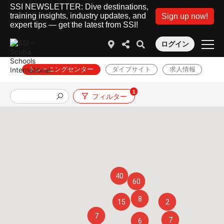
SSI NEWSLETTER: Dive destinations,
training insights, industry updates, and
Sign up now!
expert tips — get the latest from SSI!
ログイン
トレーニングセンター
ダイブサイト
求人情報
1
フィルター
40
60
8
15
2
7
7
6