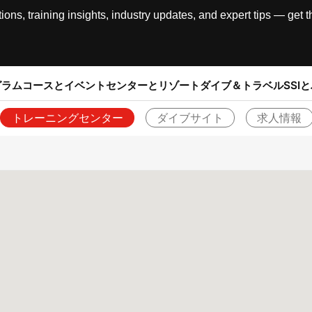
, training insights, industry updates, and expert tips — get th
グラム
コースとイベント
センターとリゾート
ダイブ＆トラベル
SSI
トレーニングセンター
ダイブサイト
求人情報
戻る