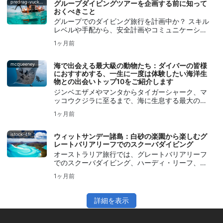
predrag-vuckovic
グループダイビングツアーを企画する前に知って
おくべきこと
グループでのダイビング旅行を計画中か？ スキル
レベルや手配から、安全計画やコミュニケーショ
ンに至るまで、認定ダイバーが考慮すべき点につ
1ヶ月前
いて学ぼう。
mcqueeney
海で出会える最大級の動物たち：ダイバーの皆様
におすすめする、一生に一度は体験したい海洋生
物との出会いトップ10をご紹介します
ジンベエザメやマンタからタイガーシャーク、マ
ッコウクジラに至るまで、海に生息する最大の生
物たちを紹介し、安全かつ敬意を持って海洋生物
1ヶ月前
と触れ合うためのヒントを提供する。
istock-4fr
ウィットサンデー諸島：白砂の楽園から楽しむグ
レートバリアリーフでのスクーバダイビング
オーストラリア旅行では、グレートバリアリーフ
でのスクーバダイビング、ハーディ・リーフ、SS
ヨンガラ号、海洋生物、ダイビングコンディショ
1ヶ月前
ン、そしてSSIコースを通じて、ウィットサンデ
ー諸島を探索しよう。
詳細を表示