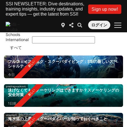
SSI NEWSLETTER: Dive destinations,
training insights, industry updates, and
Sign up now!
expert tips — get the latest from SSI!
ログイン
フルフェイスマスク・スクーバダイビング：SSIの新しいスペ
シャルティ
今日
predragvuckovic
泳げなくてもスノーケリングはできますか？スノーケリングの
安全対策
1日前
unsplash
海水温の上昇：スクーバダイバーが知っておくべきこと