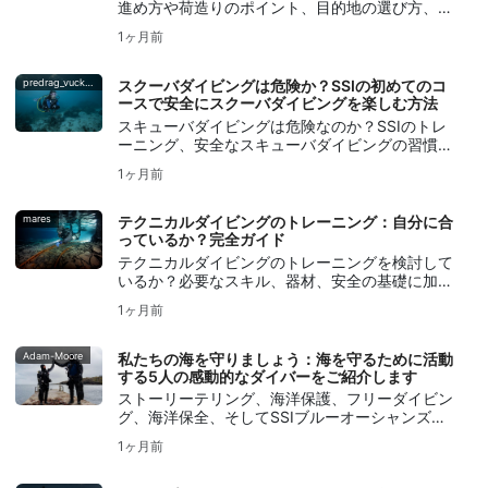
進め方や荷造りのポイント、目的地の選び方、移
動や手配のコツ、そしてよくある失敗を避ける方
1ヶ月前
法を学び、ストレスのないダイビング旅行を実現
しましょう。
predrag_vuckovic
スクーバダイビングは危険か？SSIの初めてのコ
ースで安全にスクーバダイビングを楽しむ方法
スキューバダイビングは危険なのか？SSIのトレ
ーニング、安全なスキューバダイビングの習慣、
バディチェック、そしてDiveAssureの補償が、ど
1ヶ月前
のようにして初心者のダイバーに安心感を与える
のかを知ろう。
mares
テクニカルダイビングのトレーニング：自分に合
っているか？完全ガイド
テクニカルダイビングのトレーニングを検討して
いるか？必要なスキル、器材、安全の基礎に加
え、SSIのエクステンデッドレンジ (Extended
1ヶ月前
Range) トレーニングがどのようにスタートを後
押しするかを確認しよう。
Adam-Moore
私たちの海を守りましょう：海を守るために活動
する5人の感動的なダイバーをご紹介します
ストーリーテリング、海洋保護、フリーダイビン
グ、海洋保全、そしてSSIブルーオーシャンズ・
アクションを通じて、海を守るために活動する5
1ヶ月前
人の感動的なダイバーたちを紹介する。