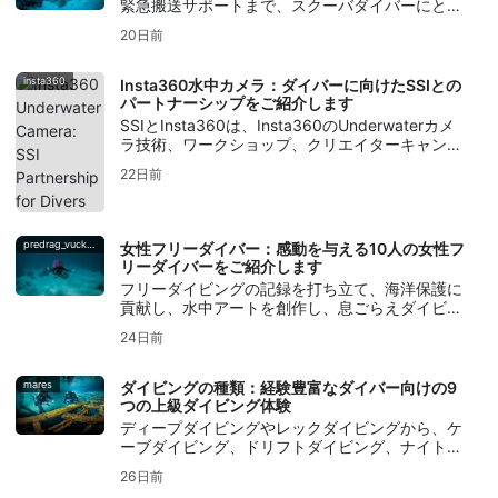
緊急搬送サポートまで、スクーバダイバーにとっ
て医療搬送保険がなぜ重要なのかを学ぼう。
20日前
insta360
Insta360水中カメラ：ダイバーに向けたSSIとの
パートナーシップをご紹介します
SSIとInsta360は、Insta360のUnderwaterカメ
ラ技術、ワークショップ、クリエイターキャンペ
ーン、フォト＆ビデオ (Photo & Video)トレーニ
22日前
ングをダイバーに提供するパートナーシップを発
表した。
predrag_vuckovic
女性フリーダイバー：感動を与える10人の女性フ
リーダイバーをご紹介します
フリーダイビングの記録を打ち立て、海洋保護に
貢献し、水中アートを創作し、息ごらえダイビン
グの伝統を守り続けてきた、10人の感動的な女性
24日前
フリーダイバーたちを紹介する。
mares
ダイビングの種類：経験豊富なダイバー向けの9
つの上級ダイビング体験
ディープダイビングやレックダイビングから、ケ
ーブダイビング、ドリフトダイビング、ナイトダ
イビング、アイスダイビング、リブリーザーダイ
26日前
ビング、水中写真撮影に至るまで、経験豊富なダ