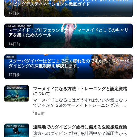
イビングデスティネーションを徹底ガイド
12日前
SSI_wei_shang-min
マーメイド・プロフェッショナル：マーメイドとしてのキャリ
アを築くためのツール
14日前
mares
スクーバダイバーはどこまで深く潜れるのですか？：スクーバ
ダイビングの深度制限を解説します。
17日前
Shutterstock-Andrea_Izzotti
マーメイドになる方法：トレーニングと認定資格
について
マーメイドになるにはどうすればいいか気になっ
ているか？ SSIのマーメイドトレーニングが、尾
びれの操作技術、呼吸法、安全対策、そしてマー
18日前
メイド認定の取得をどのようにサポートするか学
ぼう。
predrag-vuckovic
遠隔地でのダイビング旅行に備える医療搬送保険
遠方へのダイビング旅行を計画中か？減圧症から