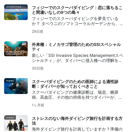
イバー向けの9つの高度なダイビングの種類を探
求する。
shutterstock-bell-davey-photography
フィジーでのスクーバダイビング：恋に落ちるこ
と間違いなしの9つの島々
フィジーでのスクーバダイビングを夢見ている
か？ タベウニのソフトコーラルガーデンから、ベ
カ島の世界的に有名なオオメジロザメとのダイビ
29日前
ングまで、忘れられない9つの島々を探索しよ
う。
外来種：ミノカサゴ管理のためのSSIスペシャル
ティ
新しい「SSI Invasive Species Managementスペ
シャルティ」が、ダイバーに侵入種への理解を深
めさせ、ミノカサゴを責任を持って管理し、地域
30日前
の生態系を保護する手助けとなる仕組みについて
学ぼう。
mares
スクーバダイビングのための医師による適性診
断：ダイバーが知っておくべきこと
スクーバダイビングの健康診断は、喘息、糖尿
病、高血圧、その他の持病を持つダイバーが、よ
り安全なダイビングを計画するのに役立つ。
1ヶ月前
mares
ストレスのない海外ダイビング旅行を計画する方
法
海外ダイビング旅行を計画していますか？準備の