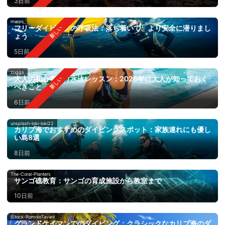
3日前
mares
フリーダイビングの呼吸法：落ち着いて、より安全に潜りまし
ょう
5日前
zoggs
大人の初心者向け水泳レッスン：2026年に大人が知っておく
べきこと
6日前
unsplash-loki-loki22
カリブ海でおすすめのダイビングスポット：家族連れにも優し
い島8選
8日前
The-Coral-Planters
サンゴ礁教育：サンゴの育成施設から教室まで
10日前
iStock-RomoloTavani
グランドケイマンでのダイビング：クラシックなカリブ海のダ