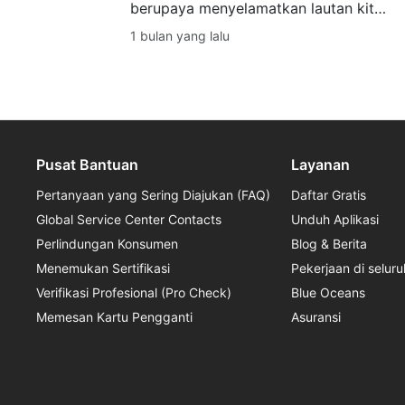
berupaya menyelamatkan lautan kita
melalui penceritaan, konservasi laut,
1 bulan yang lalu
freediving, perlindungan laut, dan aksi
SSI Blue Oceans.
Pusat Bantuan
Layanan
Pertanyaan yang Sering Diajukan (FAQ)
Daftar Gratis
Global Service Center Contacts
Unduh Aplikasi
Perlindungan Konsumen
Blog & Berita
Menemukan Sertifikasi
Pekerjaan di seluru
Verifikasi Profesional (Pro Check)
Blue Oceans
Memesan Kartu Pengganti
Asuransi