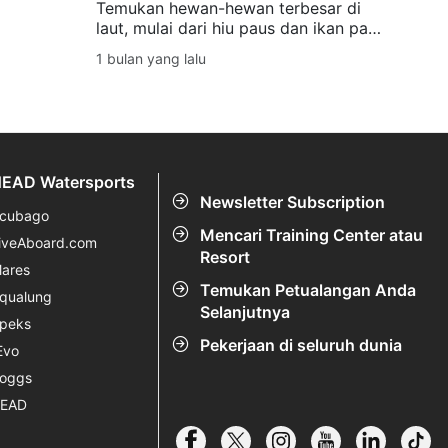
Temukan hewan-hewan terbesar di
laut, mulai dari hiu paus dan ikan pari
manta hingga hiu macan dan paus
1 bulan yang lalu
sperma, lengkap dengan tips untuk
pengalaman berinteraksi dengan
kehidupan laut yang aman dan penuh
rasa hormat.
EAD Watersports
Newsletter Subscription
cubago
Mencari Training Center atau
iveAboard.com
Resort
ares
Temukan Petualangan Anda
qualung
Selanjutnya
peks
Pekerjaan di seluruh dunia
Evo
oggs
EAD