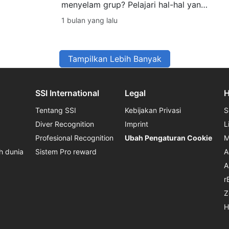
menyelam grup? Pelajari hal-hal yang
perlu dipertimbangkan oleh penyelam
1 bulan yang lalu
bersertifikat—mulai dari tingkat
keterampilan dan logistik hingga
perencanaan keselamatan dan
komunikasi.
Tampilkan Lebih Banyak
SSI International
Legal
H
Tentang SSI
Kebijakan Privasi
S
Diver Recognition
Imprint
L
Profesional Recognition
Ubah Pengaturan Cookie
M
h dunia
Sistem Pro reward
A
A
r
Z
H