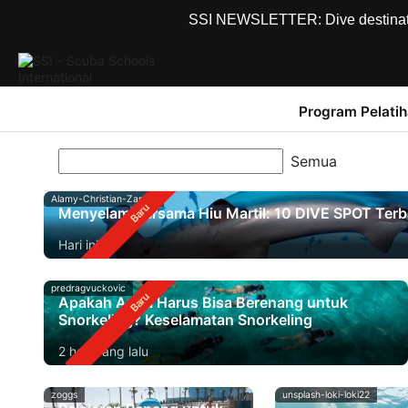
SSI NEWSLETTER: Dive destinations
Program Pelati
Alamy-Christian-Zappel
Menyelam Bersama Hiu Martil: 10 DIVE SPOT Terb
Hari ini
predragvuckovic
Apakah Anda Harus Bisa Berenang untuk
Snorkeling? Keselamatan Snorkeling
2 hari yang lalu
zoggs
unsplash-loki-loki22