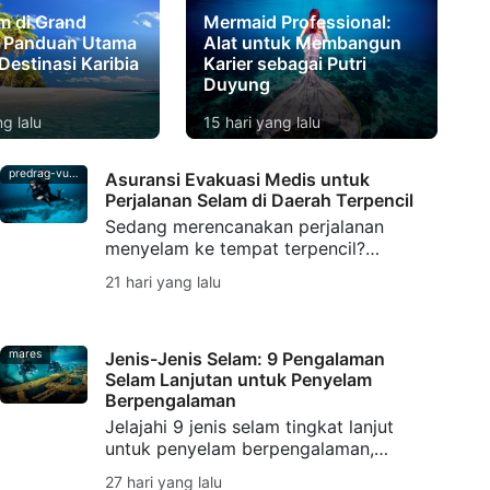
m di Grand
Mermaid Professional:
 Panduan Utama
Alat untuk Membangun
Destinasi Karibia
Karier sebagai Putri
Duyung
ng lalu
15 hari yang lalu
predrag-vuckovic
Asuransi Evakuasi Medis untuk
Perjalanan Selam di Daerah Terpencil
Sedang merencanakan perjalanan
menyelam ke tempat terpencil?
Pelajari mengapa asuransi evakuasi
21 hari yang lalu
medis penting bagi penyelam scuba,
mulai dari decompression illness
hingga dukungan evakuasi.
mares
Jenis-Jenis Selam: 9 Pengalaman
Selam Lanjutan untuk Penyelam
Berpengalaman
Jelajahi 9 jenis selam tingkat lanjut
untuk penyelam berpengalaman,
mulai dari Penyelaman Dalam (Deep
27 hari yang lalu