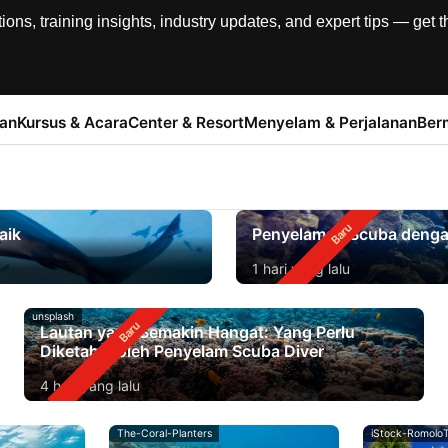
, training insights, industry updates, and expert tips — get th
han
Kursus & Acara
Center & Resort
Menyelam & Perjalanan
Ber
aik
Penyelaman Scuba dengan 
1 hari yang lalu
unsplash
Lautan yang Semakin Hangat: Yang Perlu
Diketahui oleh Penyelam Scuba Diver
4 hari yang lalu
The-Coral-Planters
iStock-RomoloT