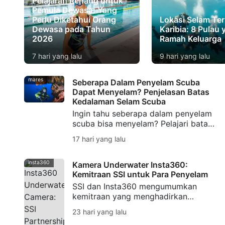
Pelajaran Renang untuk
Pemula Dewasa: Yang
Perlu Diketahui Orang
Lokasi Selam Ter
Dewasa pada Tahun
Karibia: 8 Pulau
2026
Ramah Keluarga
7 hari yang lalu
9 hari yang lalu
mares
Seberapa Dalam Penyelam Scuba
Dapat Menyelam? Penjelasan Batas
Kedalaman Selam Scuba
Ingin tahu seberapa dalam penyelam
scuba bisa menyelam? Pelajari batas
kedalaman selam scuba, kedalaman
17 hari yang lalu
selam scuba rekreasi, batas
kedalaman untuk pemula, dan kapan
selam teknis dimulai.
insta360
Kamera Underwater Insta360:
Kemitraan SSI untuk Para Penyelam
SSI dan Insta360 mengumumkan
kemitraan yang menghadirkan
teknologi kamera bawah air Insta360,
23 hari yang lalu
Workshop, kampanye kreator, serta