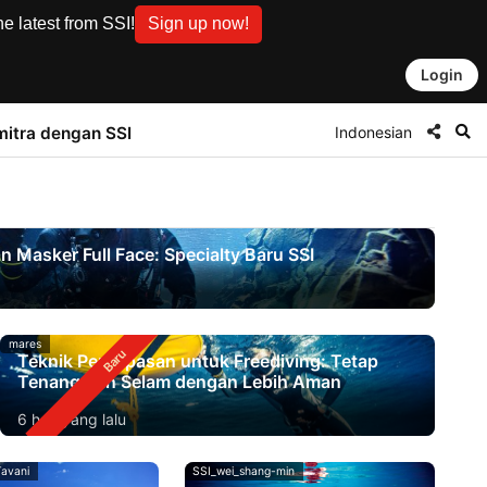
e latest from SSI!
Sign up now!
Login
Indonesian
mitra dengan SSI
Masker Full Face: Specialty Baru SSI
mares
Teknik Pernapasan untuk Freediving: Tetap
Tenang dan Selam dengan Lebih Aman
6 hari yang lalu
avani
SSI_wei_shang-min