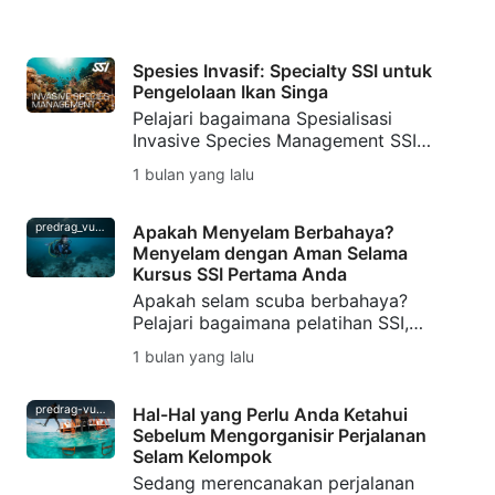
menciptakan seni bawah air, dan
melestarikan tradisi selam menahan
napas.
Spesies Invasif: Specialty SSI untuk
Pengelolaan Ikan Singa
Pelajari bagaimana Spesialisasi
Invasive Species Management SSI
yang baru membantu penyelam
1 bulan yang lalu
memahami spesies invasif, mengelola
ikan singa secara bertanggung jawab,
dan melindungi ekosistem lokal.
predrag_vuckovic
Apakah Menyelam Berbahaya?
Menyelam dengan Aman Selama
Kursus SSI Pertama Anda
Apakah selam scuba berbahaya?
Pelajari bagaimana pelatihan SSI,
kebiasaan selam scuba yang aman,
1 bulan yang lalu
buddy check, dan perlindungan
DiveAssure membantu penyelam
pemula merasa siap.
predrag-vuckovic
Hal-Hal yang Perlu Anda Ketahui
Sebelum Mengorganisir Perjalanan
Selam Kelompok
Sedang merencanakan perjalanan