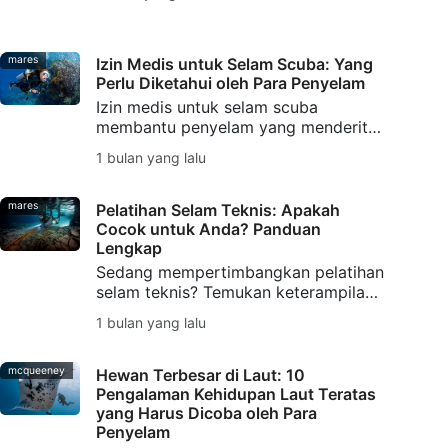
Diving) dan Penyelaman Bangkai
Kapal hingga Selam Gua, Selam Arus,
Selam Malam, Selam Es, Selam
Rebreather, dan Fotografi Bawah Air.
mares
Izin Medis untuk Selam Scuba: Yang
Perlu Diketahui oleh Para Penyelam
Izin medis untuk selam scuba
membantu penyelam yang menderita
asma, diabetes, tekanan darah tinggi,
1 bulan yang lalu
atau kondisi medis lain yang sudah
ada sebelumnya merencanakan
penyelaman yang lebih aman.
mares
Pelatihan Selam Teknis: Apakah
Cocok untuk Anda? Panduan
Lengkap
Sedang mempertimbangkan pelatihan
selam teknis? Temukan keterampilan,
peralatan, dan dasar-dasar
1 bulan yang lalu
keselamatan yang Anda butuhkan,
serta bagaimana pelatihan SSI
Extended Range membantu Anda
mcqueeney
Hewan Terbesar di Laut: 10
memulainya.
Pengalaman Kehidupan Laut Teratas
yang Harus Dicoba oleh Para
Penyelam