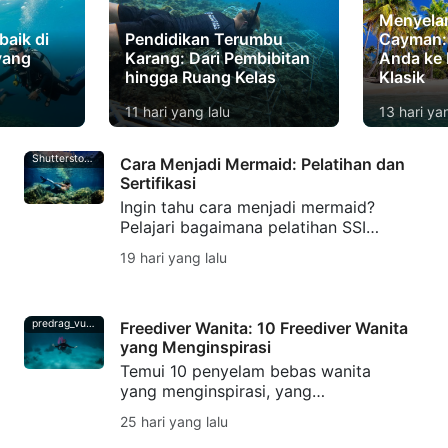
Menyela
baik di
Pendidikan Terumbu
Cayman:
 yang
Karang: Dari Pembibitan
Anda ke 
hingga Ruang Kelas
Klasik
11 hari yang lalu
13 hari ya
Shutterstock-Andrea_Izzotti
Cara Menjadi Mermaid: Pelatihan dan
Sertifikasi
Ingin tahu cara menjadi mermaid?
Pelajari bagaimana pelatihan SSI
Mermaid mengembangkan
19 hari yang lalu
keterampilan menggunakan ekor,
pengendalian napas, keselamatan,
dan sertifikasi mermaid.
predrag_vuckovic
Freediver Wanita: 10 Freediver Wanita
yang Menginspirasi
Temui 10 penyelam bebas wanita
yang menginspirasi, yang
memecahkan rekor freediving,
25 hari yang lalu
berperan dalam konservasi laut,