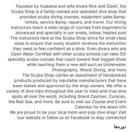
Founded by husband and wife divers Rick and Dawn, the
Scuba Shop is a family-owned and operated dive shop that
provides scuba diving courses, equipment sales &amp;
rentals, service &amp; repairs, and travel. Our diving
instructors teach a wide range of courses from beginners to
advanced and specialty in our onsite, indoor, heated pool.
The instructors here at the Scuba Shop strive for small class
sizes to ensure that every student receives the instruction
they need to feel confident as a diver. Even divers who are
Open Water Certified with other scuba schools can take SSI
specialty scuba courses that count toward their logged dives
while teaching them a new skill such as Underwater
Photography, Wreck Diving, and more.
The Scuba Shop carries an assortment of handpicked
products produced by reputable manufacturers that have
been tested and approved by the shop owners. We offer a
variety of dive trips throughout the year to tried-and-true dive
spots all over the world, including Grand Cayman, Curacao,
the Red Sea, and more. Be sure to visit our Course and Event
Calendar for the latest info.
We are proud to be your local mom-and-pop dive shop! Visit
our website or follow us on Facebook to stay connected!
دوره‌ها