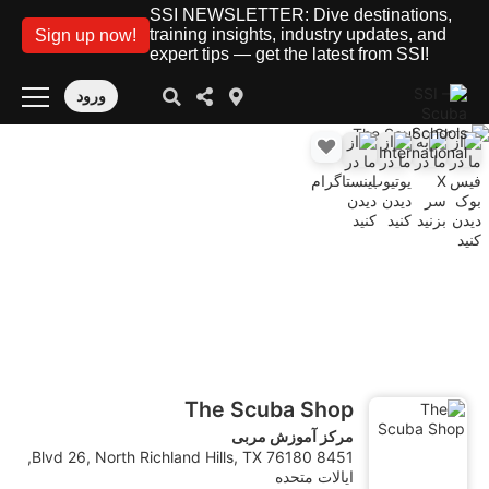
SSI NEWSLETTER: Dive destinations,
training insights, industry updates, and
Sign up now!
expert tips — get the latest from SSI!
ورود
The Scuba Shop
مرکز آموزش مربی
8451 Blvd 26, North Richland Hills, TX 76180,
ایالات متحده