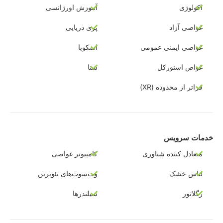
اکولوژی
آموزش اورژانسی
غواصی آزاد
پری دریایی
غواصی ایمنی عمومی
اسکوبا
غواص اسنورکل
شنا
فراتر از محدوده (XR)
خدمات سرویس
متعادل کننده شناوری
کامپیوتر غواصی
لباس خشک
وت‌سوت‌های نئوپرین
رگلاتور
سیلندرها