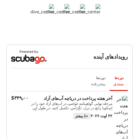
Powered by
رویدادهای آینده
دوره‌ها
دوره‌ها
مبتدی
پیشرفته
‎$۳۴۹٫۰۰
آخر هفته پرداخت در دریاچه آب‌های آزاد
مرحله نهایی گواهینامه غواصی در آب‌های آزاد خود را در
اسکوبا رانچ در ترل، تگزاس، تکمیل کنید. در طول این
آخر هفته، غواصی‌های آموزشی مورد نیاز در آب‌های آزاد
۲۲ اوت ۲۰۲۶
+2 بیشتر
را با مربی SSI خود انجام خواهید داد و مهارت‌هایی را که
در استخر آموخته‌اید، به نمایش خواهید گذاشت. تجهیزات
غواصی شخصی، دفترچه ثبت وقایع، لباس شنا، حوله،
ناهار، آب و هرگونه تجهیزات اجاره‌ای که از طریق
فروشگاه اسکوبا تهیه کرده‌اید را همراه داشته باشید.
پس از اتمام موفقیت‌آمیز غواصی‌های تسویه حساب،