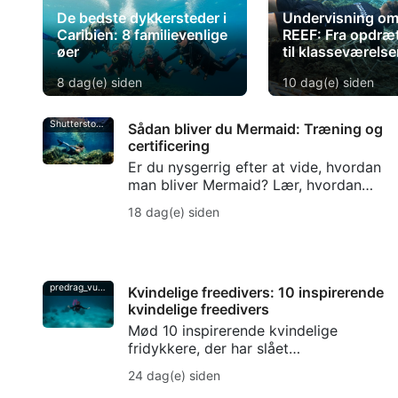
De bedste dykkersteder i
Undervisning o
Caribien: 8 familievenlige
REEF: Fra opdræ
øer
til klasseværelse
8 dag(e) siden
10 dag(e) siden
Shutterstock-Andrea_Izzotti
Sådan bliver du Mermaid: Træning og
certificering
Er du nysgerrig efter at vide, hvordan
man bliver Mermaid? Lær, hvordan
SSI’s Mermaid-træning udvikler
18 dag(e) siden
færdigheder i at bruge halen,
åndedrætskontrol, sikkerhed og
Mermaid-certificering.
predrag_vuckovic
Kvindelige freedivers: 10 inspirerende
kvindelige freedivers
Mød 10 inspirerende kvindelige
fridykkere, der har slået
fridykkerrekorder, været med til at
24 dag(e) siden
forme havbevarelsen, skabt