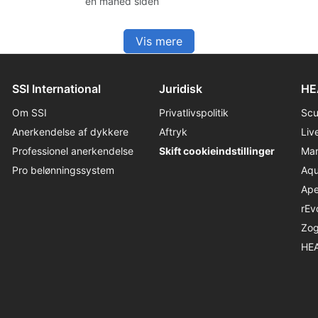
én måned siden
til sikre og respektfulde oplevelser
med havets dyreliv.
Vis mere
SSI International
Juridisk
HE
Om SSI
Privatlivspolitik
Sc
Anerkendelse af dykkere
Aftryk
Liv
Professionel anerkendelse
Skift cookieindstillinger
Ma
Pro belønningssystem
Aqu
Ap
rEv
Zo
HE