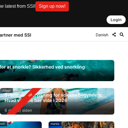
e latest from SSI!
Sign up now!
Login
Danish
artner med SSI
r at snorkle? Sikkerhed ved snorkling
zoggs
Svømmeundervisning for voksne begyndere:
Hvad voksne bør vide i 2026
6 dag(e) siden
-min
mares