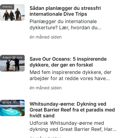
mares
Sådan planlægger du stressfri
internationale Dive Trips
Planlægger du internationale
dykkerture? Lær, hvordan du
forbereder dig, pakker, vælger
én måned siden
rejsemål, styrer logistikken og undgår
almindelige fejl, så du kan nyde en
stressfri dykkertur.
Adam-Moore
Save Our Oceans: 5 inspirerende
dykkere, der gør en forskel
Mød fem inspirerende dykkere, der
arbejder for at redde vores have
gennem historiefortælling,
én måned siden
havbevarelse, fridykning,
havbeskyttelse og SSI Blue Oceans-
initiativet.
istock-4fr
Whitsunday-øerne: Dykning ved
Great Barrier Reef fra et paradis med
hvidt sand
Udforsk Whitsunday-øerne med
dykning ved Great Barrier Reef, Hardy
Reef, SS Yongala, havets dyreliv,