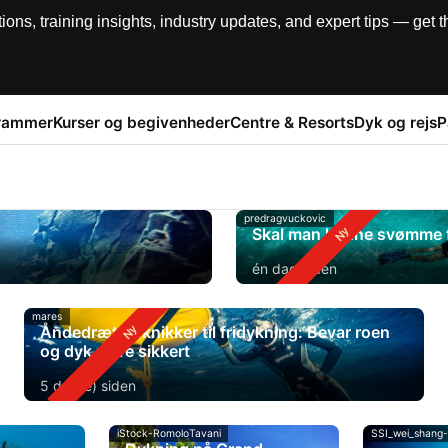
, training insights, industry updates, and expert tips — get th
rammer
Kurser og begivenheder
Centre & Resorts
Dyk og rejs
P
predragvuckovic
Skal man kunne svømme fo
én dag siden
mares
Åndedrætsteknikker til fridykning: Bevar roen
og dyk mere sikkert
5 dag(e) siden
iStock-RomoloTavani
SSI_wei_shang