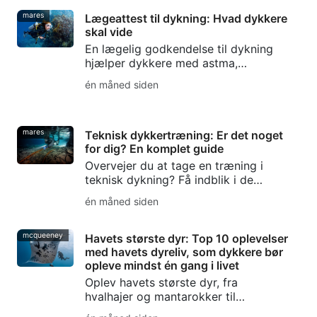
undervandsfotografering.
mares
Lægeattest til dykning: Hvad dykkere
skal vide
En lægelig godkendelse til dykning
hjælper dykkere med astma,
diabetes, forhøjet blodtryk eller andre
én måned siden
eksisterende lidelser med at
planlægge mere sikre dyk.
mares
Teknisk dykkertræning: Er det noget
for dig? En komplet guide
Overvejer du at tage en træning i
teknisk dykning? Få indblik i de
færdigheder, det udstyr og de
én måned siden
sikkerhedsgrundlag, du har brug for,
samt hvordan SSI Extended Range-
træningen hjælper dig i gang.
mcqueeney
Havets største dyr: Top 10 oplevelser
med havets dyreliv, som dykkere bør
opleve mindst én gang i livet
Oplev havets største dyr, fra
hvalhajer og mantarokker til
tigerhajer og kaskelothajer, med tips