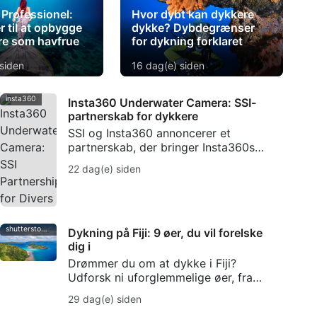
Professionel:
Hvor dybt kan dykkere
r til at opbygge
dykke? Dybdegrænser
ere som havfrue
for dykning forklaret
siden
16 dag(e) siden
insta360
Insta360 Underwater Camera: SSI-
partnerskab for dykkere
SSI og Insta360 annoncerer et
partnerskab, der bringer Insta360s
undervandskamerateknologi,
22 dag(e) siden
workshops, kampagner for
indholdsskabere samt Photo & Video-
træning til dykkere.
shutterstock-bell-davey-photography
Dykning på Fiji: 9 øer, du vil forelske
dig i
Drømmer du om at dykke i Fiji?
Udforsk ni uforglemmelige øer, fra
Taveunis bløde koralhaver til Beqas
29 dag(e) siden
verdensberømte dyk med tyrehajer.