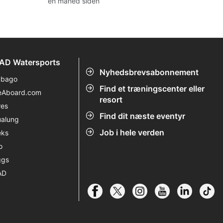
én måned siden
dykkerforhold og SSI-kurser til din
rejse til Australien.
AD Watersports
Nyhedsbrevsabonnement
ubago
Find et træningscenter eller
eAboard.com
resort
res
Find dit næste eventyr
alung
Job i hele verden
eks
o
ggs
AD