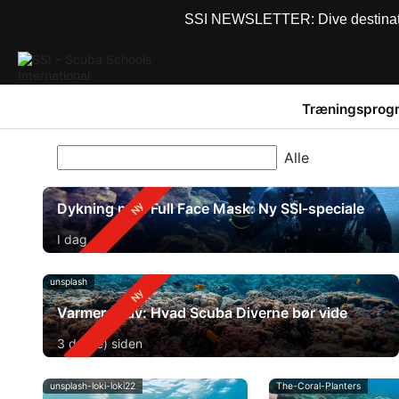
SSI NEWSLETTER: Dive destinations
Træningsprog
Dykning med Full Face Mask: Ny SSI-speciale
I dag
unsplash
Varmere hav: Hvad Scuba Diverne bør vide
3 dag(e) siden
unsplash-loki-loki22
The-Coral-Planters