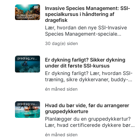
undervands kunst og holdt
traditionerne inden for fridykning i
Invasive Species Management: SSI-
live.
specialkursus i håndtering af
dragefisk
Lær, hvordan den nye SSI-Invasive
Species Management-speciale
hjælper dykkere med at forstå
30 dag(e) siden
invasive arter, håndtere dragefisk på
en ansvarlig måde og beskytte lokale
økosystemer.
predrag_vuckovic
Er dykning farligt? Sikker dykning
under dit første SSI-kursus
Er dykning farligt? Lær, hvordan SSI-
træning, sikre dykkervaner, buddy-
check og DiveAssure-dækning
én måned siden
hjælper nye dykkere med at føle sig
forberedte.
predrag-vuckovic
Hvad du bør vide, før du arrangerer
gruppedykkerture
Planlægger du en gruppedykkertur?
Lær, hvad certificerede dykkere bør
tage højde for – lige fra
én måned siden
færdighedsniveauer og logistik til