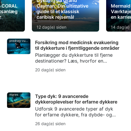
Dykning på Grand
m CORAL
Cayman: Din ultimative
Mermaid 
tsanlæg
guide til et klassisk
Værktøje
r
caribisk rejsemål
en karri
12 dag(e) siden
14 dag(e) 
predrag-vuckovic
Forsikring mod medicinsk evakuering
til dykkerture i fjerntliggende områder
Planlægger du dykkerture til fjerne
destinationer? Læs, hvorfor en
forsikring mod medicinsk evakuering
20 dag(e) siden
er vigtig for dykkere – fra
dekompressionssyge til
evakueringsstøtte.
mares
Type dyk: 9 avancerede
dykkeroplevelser for erfarne dykkere
Udforsk 9 avancerede typer af dyk
for erfarne dykkere, fra dybde- og
vragdykning til hule-, strøm-, nat-, is-
26 dag(e) siden
og rebreather-dykning samt