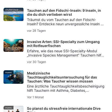
Nacht-, Eis- und Rebreather-Tauchen sowie
Unterwasserfotografie.
shutterstock-bell-davey-photography
Tauchen auf den Fidschi-Inseln: 9 Inseln, in
die du dich verlieben wirst
Träumst du vom Tauchen auf den Fidschi-
Inseln? Entdecke neun unvergessliche Inseln –
von den Weichkorallengärten auf Taveuni bis
vor 28 Tagen
zum weltberühmten Bullenhai-Tauchgang auf
Beqa.
Invasive Arten: SSI-Specialty zum Umgang
mit Rotfeuerfischen
Erfahre, wie das neue SSI-Specialty-Modul
„Invasive Species Management“ Tauchern hilft,
invasive Arten zu verstehen,
vor 30 Tagen
verantwortungsvoll mit Feuerfischen
umzugehen und lokale Ökosysteme zu
schützen.
mares
Medizinische
Tauchtauglichkeitsuntersuchung für das
Tauchen: Was Taucher wissen müssen
Eine ärztliche Tauchtauglichkeitsbescheinigung
hilft Tauchern mit Asthma, Diabetes,
Bluthochdruck oder anderen Vorerkrankungen
Vor 1 Monat
dabei, sicherere Tauchgänge zu planen.
mares
So planst du stressfreie internationale Dive