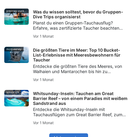
Oceans-Initiative für die Rettung unserer
Ozeane einsetzen.
predrag-vuckovic
Was du wissen solltest, bevor du Gruppen-
Dive Trips organisierst
Planst du einen Gruppen-Tauchausflug?
Erfahre, was zertifizierte Taucher beachten
sollten – von den Tauchfertigkeiten über die
Vor 1 Monat
Logistik bis hin zur Sicherheitsplanung und
Kommunikation.
mcqueeney
Die größten Tiere im Meer: Top 10 Bucket-
List-Erlebnisse mit Meeresbewohnern für
Taucher
Entdecke die größten Tiere des Meeres, von
Walhaien und Mantarochen bis hin zu
Tigerhaien und Pottwalen, mit Tipps für sichere
Vor 1 Monat
und respektvolle Begegnungen mit
Meereslebewesen.
istock-4fr
Whitsunday-Inseln: Tauchen am Great
Barrier Reef – von einem Paradies mit weißem
Sandstrand aus
Entdecke die Whitsunday-Inseln mit
Tauchausflügen zum Great Barrier Reef, zum
Hardy Reef, zum Wrack der SS Yongala, zur
Vor 1 Monat
Meeresfauna, zu den Tauchbedingungen und
zu SSI-Kursen für deine Australienreise.