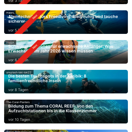
vor 3 Tagen
mares
Atemtechniken fürs Freediving: Bleib ruhig und tauche
sicherer
vor 5 Tagen
zoggs
Schwimm-Lektionen für erwachsene Anfänger: Was
Erwachsene im Jahr 2026 wissen müssen
vor 6 Tagen
unsplash-loki-loki22
Die besten Tauchspots in der Karibik: 8
familienfreundliche Inseln
vor 8 Tagen
The-Coral-Planters
Bildung zum Thema CORAL REEF: Von den
Aufzuchtstationen bis in die Klassenzimmer
vor 10 Tagen
iStock-RomoloTavani