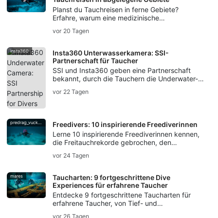
Planst du Tauchreisen in ferne Gebiete?
Erfahre, warum eine medizinische
Evakuierungsversicherung für Taucher wichtig
vor 20 Tagen
ist – von der Dekompressionskrankheit bis hin
zur Evakuierungsunterstützung.
insta360
Insta360 Unterwasserkamera: SSI-
Partnerschaft für Taucher
SSI und Insta360 geben eine Partnerschaft
bekannt, durch die Tauchern die Underwater-
Kameratechnologie von Insta360, Workshops,
vor 22 Tagen
Creator-Kampagnen sowie Photo & Video-
Trainings angeboten werden.
predrag_vuckovic
Freedivers: 10 inspirierende Freediverinnen
Lerne 10 inspirierende Freediverinnen kennen,
die Freitauchrekorde gebrochen, den
Meeresschutz geprägt, Unterwasserkunst
vor 24 Tagen
geschaffen und die Traditionen des
Luftanhaltens am Leben erhalten haben.
mares
Taucharten: 9 fortgeschrittene Dive
Experiences für erfahrene Taucher
Entdecke 9 fortgeschrittene Taucharten für
erfahrene Taucher, von Tief- und
Wracktauchen bis hin zu Höhlen-, Strömungs-,
vor 26 Tagen