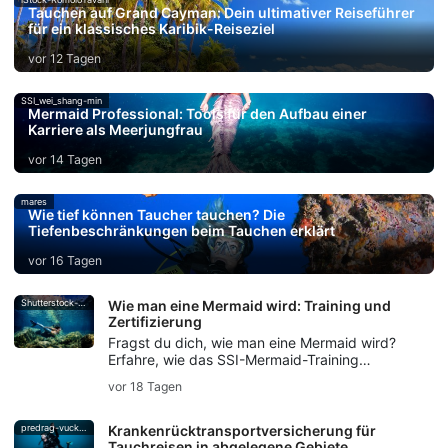
Tauchen auf Grand Cayman: Dein ultimativer Reiseführer
für ein klassisches Karibik-Reiseziel
vor 12 Tagen
SSI_wei_shang-min
Mermaid Professional: Tools für den Aufbau einer
Karriere als Meerjungfrau
vor 14 Tagen
mares
Wie tief können Taucher tauchen? Die
Tiefenbeschränkungen beim Tauchen erklärt
vor 16 Tagen
Shutterstock-Andrea_Izzotti
Wie man eine Mermaid wird: Training und
Zertifizierung
Fragst du dich, wie man eine Mermaid wird?
Erfahre, wie das SSI-Mermaid-Training
Fertigkeiten im Umgang mit der Flosse,
vor 18 Tagen
Atemkontrolle, Sicherheit und die Mermaid-
Zertifizierung vermittelt.
predrag-vuckovic
Krankenrücktransportversicherung für
Tauchreisen in abgelegene Gebiete