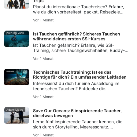
Trips
Planst du internationale Tauchreisen? Erfahre,
wie du dich vorbereitest, packst, Reiseziele
auswählst, die Logistik organisierst und häufige
Vor 1 Monat
Fehler vermeidest – für stressfreie Tauchreisen.
predrag_vuckovic
Ist Tauchen gefährlich? Sicheres Tauchen
während deines ersten SSI-Kurses
Ist Tauchen gefährlich? Erfahre, wie SSI-
Training, sichere Tauchgewohnheiten, Buddy-
Checks und der DiveAssure-
Vor 1 Monat
Versicherungsschutz neuen Tauchern helfen,
sich gut vorbereitet zu fühlen.
mares
Technisches Tauchtraining: Ist es das
Richtige für dich? Ein umfassender Leitfaden
Interessierst du dich für eine Ausbildung im
technischen Tauchen? Entdecke die
Fertigkeiten, die Ausrüstung und die
Vor 1 Monat
Sicherheitsgrundlagen, die du brauchst – und
erfahre, wie dir die SSI Extended Range-
Ausbildung den Einstieg erleichtert.
Adam-Moore
Save Our Oceans: 5 inspirierende Taucher,
die etwas bewegen
Lerne fünf inspirierende Taucher kennen, die
sich durch Storytelling, Meeresschutz,
Freediving, Meeresschutz und die SSI Blue
Vor 1 Monat