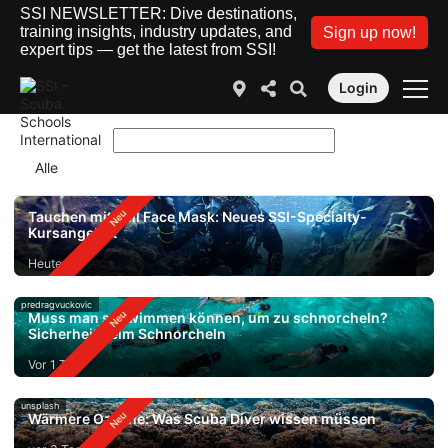
SSI NEWSLETTER: Dive destinations,
training insights, industry updates, and
Sign up now!
expert tips — get the latest from SSI!
Login
Tauchen mit Full Face Mask: Neues SSI-Specialty-
Kursangebot
Heute
predragvuckovic
Muss man schwimmen können, um zu schnorcheln?
Sicherheit beim Schnorcheln
Vor 1 Tag
unsplash
Wärmere Ozeane: Was Scuba Diver wissen müssen