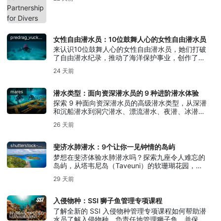
predrag_vuckovic
女性自由潜水员：10位鼓舞人心的女性自由潜水员
来认识10位鼓舞人心的女性自由潜水员，她们打破
了自由潜水纪录，推动了海洋保护事业，创作了水
下艺术，并传承了屏息潜水的传统。
24 天前
mares
潜水类型：面向资深潜水员的 9 种进阶潜水体验
探索 9 种面向资深潜水员的高级潜水类型，从深潜
和沉船潜水到洞穴潜水、漂流潜水、夜潜、冰潜、
循环呼吸器潜水以及水下摄影。
26 天前
shutterstock-bell-davey-photography
斐济水肺潜水：9个让你一见钟情的岛屿
梦想在斐济体验水肺潜水吗？探索九座令人难忘的
岛屿，从塔韦尼岛（Taveuni）的软珊瑚花园，到
贝卡岛（Beqa）举世闻名的公牛鲨潜水体验。
29 天前
入侵物种：SSI 狮子鱼管理专项课程
了解全新的 SSI 入侵物种管理专项课程如何帮助潜
水员了解入侵物种、负责任地管理狮子鱼，并保护