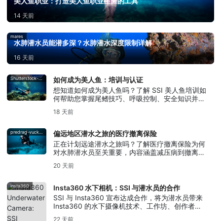
美人鱼职业：打造美人鱼职业生涯的工具
14 天前
mares
水肺潜水员能潜多深？水肺潜水深度限制详解
16 天前
Shutterstock-Andrea_Izzotti
如何成为美人鱼：培训与认证
想知道如何成为美人鱼吗？了解 SSI 美人鱼培训如
何帮助您掌握尾鳍技巧、呼吸控制、安全知识并获
得美人鱼认证。
18 天前
predrag-vuckovic
偏远地区潜水之旅的医疗撤离保险
正在计划远途潜水之旅吗？了解医疗撤离保险为何
对水肺潜水员至关重要，内容涵盖减压病到撤离支
援等各个方面。
20 天前
insta360
Insta360 水下相机：SSI 与潜水员的合作
SSI 与 Insta360 宣布达成合作，将为潜水员带来
Insta360 的水下摄像机技术、工作坊、创作者活
动以及摄影与视频培训。
22 天前