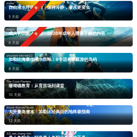
mares
自由潜水呼吸技巧：保持冷静，潜水更安全
5 天前
zoggs
成人初级游泳课程：2026年成年人需要了解的内容
6 天前
unsplash-loki-loki22
加勒比海最佳潜水胜地：8个适合家庭游的岛屿
8 天前
The-Coral-Planters
珊瑚礁教育：从育苗场到课堂
10 天前
iStock-RomoloTavani
大开曼岛潜水：加勒比经典目的地终极指南
12 天前
SSI_wei_shang-min