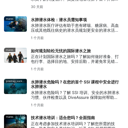
当地生态系统。
30 天前
mares
水肺潜水体检：潜水员需知事项
水肺潜水医疗评估有助于患有哮喘、糖尿病、高血
压或其他既往病史的潜水员规划更安全的潜水活
动。
1 个月前
mares
如何规划轻松无忧的国际潜水之旅
正在计划国际潜水之旅吗？了解如何做好准备、打
包行李、选择目的地、安排后勤，并避免常见错
误，让您的潜水之旅轻松无忧。
1 个月前
predrag_vuckovic
水肺潜水危险吗？在您的首个 SSI 课程中安全进行
水肺潜水
水肺潜水危险吗？了解 SSI 培训、安全的水肺潜水
习惯、伙伴检查以及 DiveAssure 保障如何帮助新
手潜水员做好充分准备。
1 个月前
mares
技术潜水培训：适合您吗？全面指南
正在考虑参加技术潜水培训吗？了解您所需的技