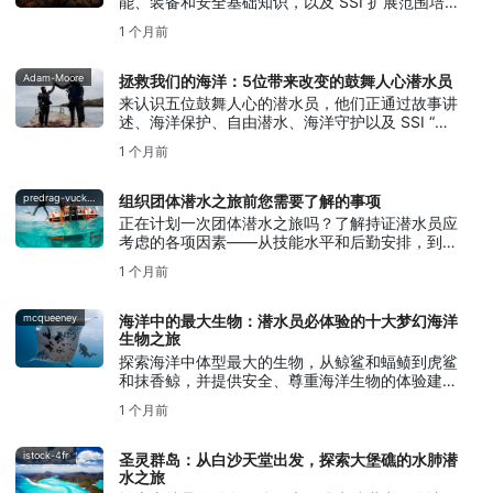
能、装备和安全基础知识，以及 SSI 扩展范围培训
如何助您入门。
1 个月前
Adam-Moore
拯救我们的海洋：5位带来改变的鼓舞人心潜水员
来认识五位鼓舞人心的潜水员，他们正通过故事讲
述、海洋保护、自由潜水、海洋守护以及 SSI “蓝
色海洋”行动，致力于拯救我们的海洋。
1 个月前
predrag-vuckovic
组织团体潜水之旅前您需要了解的事项
正在计划一次团体潜水之旅吗？了解持证潜水员应
考虑的各项因素——从技能水平和后勤安排，到安
全规划和沟通。
1 个月前
mcqueeney
海洋中的最大生物：潜水员必体验的十大梦幻海洋
生物之旅
探索海洋中体型最大的生物，从鲸鲨和蝠鲼到虎鲨
和抹香鲸，并提供安全、尊重海洋生物的体验建
议。
1 个月前
istock-4fr
圣灵群岛：从白沙天堂出发，探索大堡礁的水肺潜
水之旅